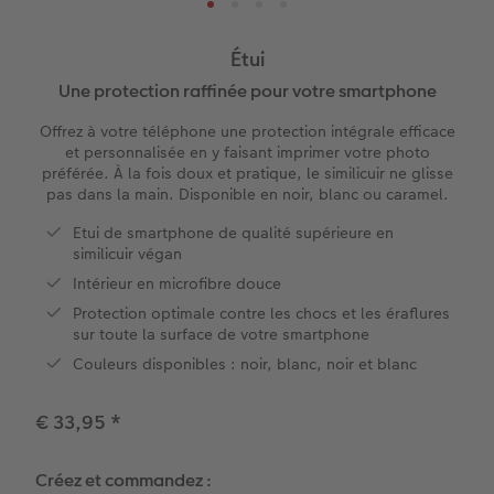
e
XXL Portrait
Tirages photo rétro
Tableau photo prestige
Calendriers des anniversaires
École & Bureau
Faire-part avec photo détachable
Étui
XXL Panorama
Tirages photo mini
Photo sur carton mousse
Types de papier
Textiles
Faire-part de mariage
Une protection raffinée pour votre smartphone
 de commande
Offrez à votre téléphone une protection intégrale efficace
A5 Panorama
Tirages rétro carré
Photo sur bois
Calendrier mural Fineline
Magnets photo
Faire-part de naissance
et personnalisée en y faisant imprimer votre photo
préférée. À la fois doux et pratique, le similicuir ne glisse
Petit Carré
Tirages fine art
hexxas
À annoter
Cadeaux animaliers
Cartes d'anniversaire
pas dans la main. Disponible en noir, blanc ou caramel.
Etui de smartphone de qualité supérieure en
Bébé
Marque-page photo
Polyptyque
Modèles créatifs
Cartes de communion
Coques smartphones
similicuir végan
Intérieur en microfibre douce
Types de papier
Tirage photo encadré
Accessoires
Accessoires
Boîte cadeau photo
Tous les thèmes
Protection optimale contre les chocs et les éraflures
sur toute la surface de votre smartphone
Types de couvertures
Poster Photo Premium
Tirages créatifs
Effet relief
Couleurs disponibles : noir, blanc, noir et blanc
Possibilités
Lots de photos
€ 33,95
*
Effet relief
Autocollants photo
Créez et commandez :