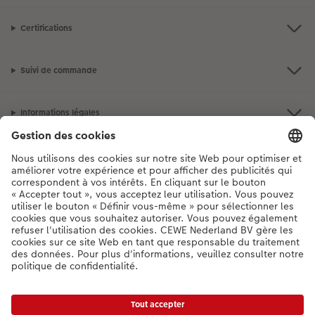
Certifications
Suivi de commande
Informations légales
Assortiment
**Besoin d'aide ou d'un conseil pour créer votre produit ?
03 303 71 59
[Lu-Ve : 9:00 - 20:00h | Sa : 9.00 - 17:00h | Di : 12.00 - 16:00h]
FR
|
NL
* Les prix incluent la TVA, hors frais de livraison.
Liste des prix
|
Conditions générales
|
Protection des données
|
Mentions légales
|
Accessibilité