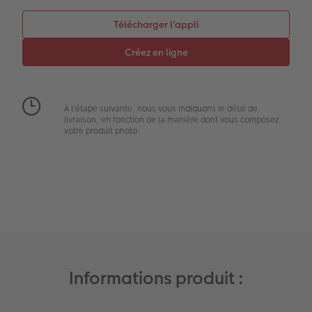
Extras
Boîte photo souvenirs
Art Collection
Cadres photo
Modes de commande
Créez votre photo d'identité
Accessoires
À l'étape suivante, nous vous indiquons le délai de
livraison, en fonction de la manière dont vous composez
votre produit photo.
Formats photo
Informations produit :