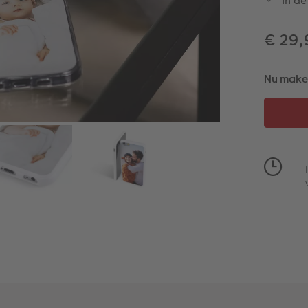
In de
€ 29
Nu maken