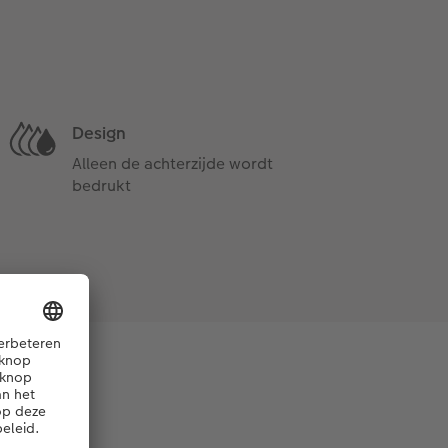
Design
Alleen de achterzijde wordt
bedrukt