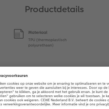
Productdetails
Materiaal
TPU (thermoplastisch
polyurethaan)
Onze kleurvarianten