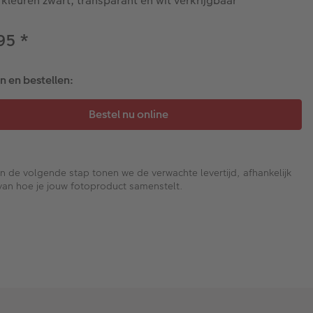
 kleuren zwart, transparant en wit verkrijgbaar
,95
*
 en bestellen:
In de volgende stap tonen we de verwachte levertijd, afhankelijk
van hoe je jouw fotoproduct samenstelt.