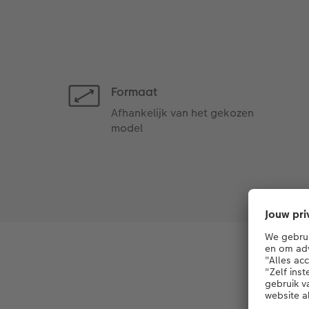
Formaat
Afhankelijk van het gekozen
model