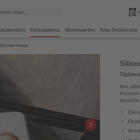
O
okalenders
Fotocadeaus
Wenskaarten
Foto Snelservice
Siliconen hoesje
Silic
Optimal
Een sili
krassen 
mooiste 
Extr
Flexi
Besc