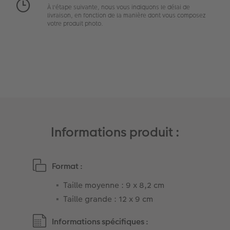
À l'étape suivante, nous vous indiquons le délai de
livraison, en fonction de la manière dont vous composez
Modes de commande
Créez votre photo d'identité
votre produit photo.
Accessoires
Formats photo
Informations produit :
Format :
Taille moyenne : 9 x 8,2 cm
Taille grande : 12 x 9 cm
Informations spécifiques :