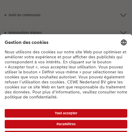
Suivi de commande
Informations légales
Assortiment
**Besoin d'aide ou d'un conseil pour créer votre produit ?
03 303 71 59
[Lu-Ve : 9:00 - 20:00h | Sa : 9.00 - 17:00h | Di : 12.00 - 16:00h]
FR
|
NL
* Les prix incluent la TVA, hors frais de livraison.
Liste des prix
|
Conditions générales
|
Protection des données
|
Mentions légales
|
Accessibilité