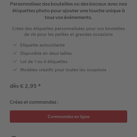
XXL Panorama
Tirages photo mini
Photo sur carton mousse
Types de papier
Textiles
Faire-part de mariage
Personnalisez des bouteilles ou des bocaux avec nos
 de commande
étiquettes photo pour ajouter une touche unique à
A5 Panorama
Tirages rétro carré
Photo sur bois
Calendrier mural Fineline
Magnets photo
Faire-part de naissance
tous vos événements.
Créez des étiquettes personnalisées pour vos bouteilles
Petit Carré
Tirages fine art
hexxas
À annoter
Cadeaux animaliers
Cartes d'anniversaire
de vin pour les petites et grandes occasions
Etiquette autocollante
Bébé
Marque-page photo
Polyptyque
Modèles créatifs
Coques smartphones
Cartes de communion
Disponible en deux tailles
Types de papier
Tirage photo encadré
Accessoires
Accessoires
Boîte cadeau photo
Tous les thèmes
Lot de 1 ou 6 étiquettes
Modèles créatifs pour toutes les occasions
Types de couvertures
Poster Photo Premium
Tirages créatifs
Effet relief
dès € 2,95
*
Possibilités
Lots de photos
Créez et commandez :
Effet relief
Autocollants photo
Extras
Boîte photo souvenirs
Art Collection
Cadres photo