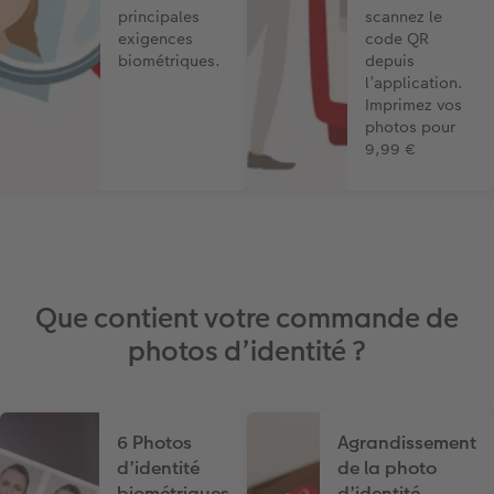
principales
scannez le
exigences
code QR
Modes de commande
Créez votre photo d'identité
biométriques.
depuis
l’application.
Accessoires
Imprimez vos
photos pour
Formats photo
9,99 €
Que contient votre commande de
photos d’identité ?
6 Photos
Agrandissement
d’identité
de la photo
biométriques
d’identité