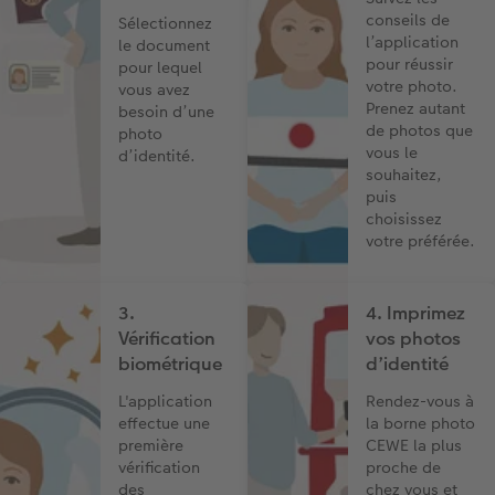
XXL Panorama
Tirages photo mini
Photo sur carton mousse
Types de papier
Textiles
Faire-part de mariage
conseils de
Sélectionnez
 de commande
l’application
le document
A5 Panorama
Tirages rétro carré
Photo sur bois
Calendrier mural Fineline
Magnets photo
Faire-part de naissance
pour réussir
pour lequel
votre photo.
vous avez
Prenez autant
besoin d’une
Petit Carré
Tirages fine art
hexxas
À annoter
Cadeaux animaliers
Cartes d'anniversaire
de photos que
photo
vous le
d’identité.
Bébé
Marque-page photo
Polyptyque
Modèles créatifs
Coques smartphones
Cartes de communion
souhaitez,
puis
choisissez
Types de papier
Tirage photo encadré
Accessoires
Accessoires
Boîte cadeau photo
Tous les thèmes
votre préférée.
Types de couvertures
Poster Photo Premium
Tirages créatifs
Effet relief
3.
4. Imprimez
Possibilités
Lots de photos
Vérification
vos photos
biométrique
d’identité
Effet relief
Autocollants photo
L'application
Rendez-vous à
effectue une
la borne photo
Extras
Boîte photo souvenirs
première
CEWE la plus
vérification
proche de
Art Collection
Cadres photo
des
chez vous et