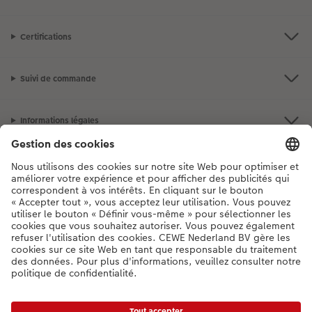
Certifications
Suivi de commande
Informations légales
Assortiment
**Besoin d'aide ou d'un conseil pour créer votre produit ?
03 303 71 59
[Lu-Ve : 9:00 - 20:00h | Sa : 9.00 - 17:00h | Di : 12.00 - 16:00h]
FR
|
NL
* Les prix incluent la TVA, hors frais de livraison.
Liste des prix