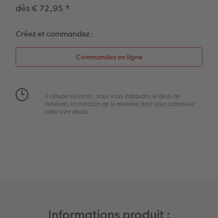
dès € 72,95
*
Modes de commande
Créez votre photo d'identité
Créez et commandez :
Accessoires
Formats photo
À l'étape suivante, nous vous indiquons le délai de
livraison, en fonction de la manière dont vous composez
votre livre photo.
Informations produit :