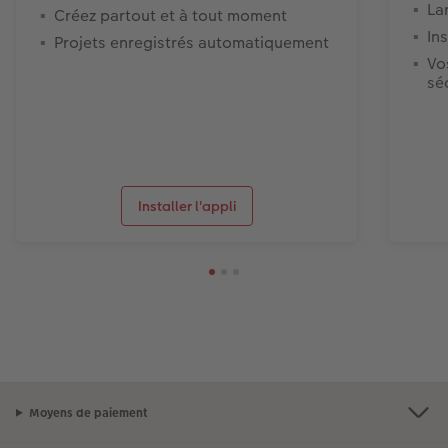
La
Créez partout et à tout moment
In
Projets enregistrés automatiquement
Vo
sé
Installer l'appli
Moyens de paiement