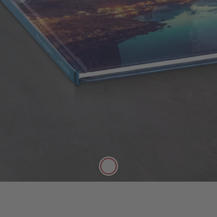
Couverture rigide
Couverture robuste qui protège parfaitement vos
photos contre le temps et les chocs !
Ultra haute résistance
Le recto, le verso et la tranche sont
entièrement personnalisables
Effets reliefs disponibles sur le titre de la
couverture (vernis, argent ou or au choix)
Disponible pour les formats : A5, Carré,
A4 Portrait, A4 Panorama, XL, XXL
portrait, XXL Panorama.
Jusqu'à 202 pages