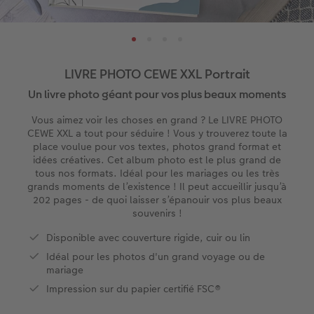
XXL Panorama
Tirages photo mini
Photo sur carton mousse
Types de papier
Textiles
Faire-part de mariage
 de commande
A5 Panorama
Tirages rétro carré
Photo sur bois
Calendrier mural Fineline
Magnets photo
Faire-part de naissance
Petit Carré
Tirages fine art
hexxas
À annoter
Cadeaux animaliers
Cartes d'anniversaire
LIVRE PHOTO CEWE XXL Portrait
Un livre photo géant pour vos plus beaux moments
Bébé
Marque-page photo
Polyptyque
Modèles créatifs
Coques smartphones
Cartes de communion
Vous aimez voir les choses en grand ? Le LIVRE PHOTO
CEWE XXL a tout pour séduire ! Vous y trouverez toute la
Types de papier
Tirage photo encadré
Accessoires
Accessoires
Boîte cadeau photo
Tous les thèmes
place voulue pour vos textes, photos grand format et
idées créatives. Cet album photo est le plus grand de
Types de couvertures
Poster Photo Premium
Tirages créatifs
Effet relief
tous nos formats. Idéal pour les mariages ou les très
grands moments de l’existence ! Il peut accueillir jusqu’à
202 pages - de quoi laisser s’épanouir vos plus beaux
Possibilités
Lots de photos
souvenirs !
Disponible avec couverture rigide, cuir ou lin
Effet relief
Autocollants photo
Idéal pour les photos d'un grand voyage ou de
mariage
Extras
Boîte photo souvenirs
Impression sur du papier certifié FSC®
Art Collection
Cadres photo