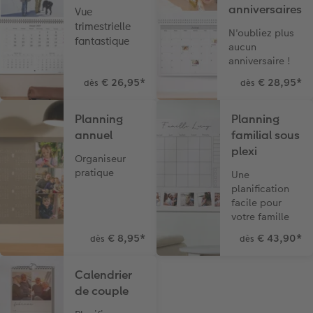
anniversaires
Vue
trimestrielle
N'oubliez plus
fantastique
aucun
anniversaire !
€ 26,95
*
€ 28,95
*
dès
dès
Planning
Planning
annuel
familial sous
plexi
Organiseur
pratique
Une
planification
facile pour
votre famille
€ 8,95
*
€ 43,90
*
dès
dès
Calendrier
de couple