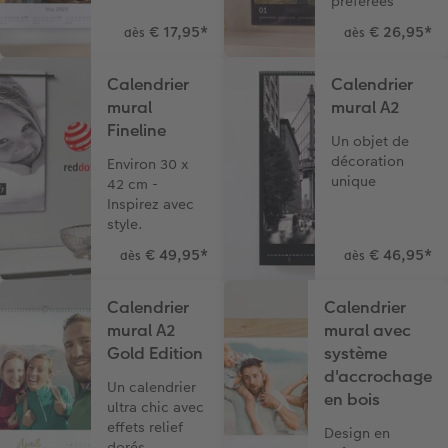
préférées
€ 17,95
*
€ 26,95
*
dès
dès
Modes de commande
Créez votre photo d'identité
Calendrier
Calendrier
Accessoires
mural
mural A2
Fineline
Formats photo
Un objet de
décoration
Environ 30 x
unique
42 cm -
Inspirez avec
style.
€ 49,95
*
€ 46,95
*
dès
dès
Calendrier
Calendrier
mural A2
mural avec
Gold Edition
système
d'accrochage
Un calendrier
en bois
ultra chic avec
effets relief
Design en
dorés