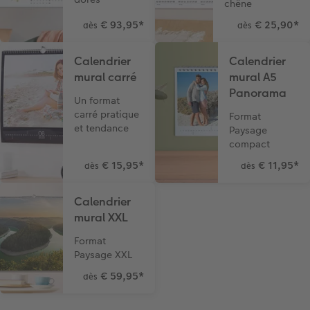
chêne
€ 93,95
*
€ 25,90
*
dès
dès
Calendrier
Calendrier
mural carré
mural A5
Panorama
Un format
carré pratique
Format
et tendance
Paysage
compact
€ 15,95
*
€ 11,95
*
dès
dès
Calendrier
mural XXL
Format
Paysage XXL
€ 59,95
*
dès