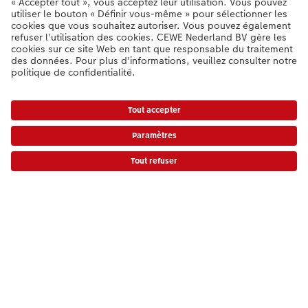
Qualité et sécurité
Certifications
Suivi de commande
Informations légales
Assortiment
**Besoin d'aide ou d'un conseil pour créer votre produit ?
03 303 71 59
[Lu-Ve : 9:00 - 20:00h | Sa : 9.00 - 17:00h | Di : 12.00 - 16:00h]
FR
|
NL