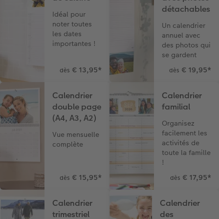
détachables
Idéal pour
noter toutes
Un calendrier
les dates
annuel avec
importantes !
des photos qui
se gardent
€ 13,95
*
€ 19,95
*
dès
dès
Calendrier
Calendrier
double page
familial
(A4, A3, A2)
Organisez
facilement les
Vue mensuelle
activités de
complète
toute la famille
!
€ 15,95
*
€ 17,95
*
dès
dès
Calendrier
Calendrier
trimestriel
des