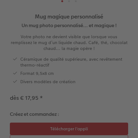
e
XXL Portrait
Tirages photo rétro
Tableau photo prestige
Calendriers des anniversaires
École & Bureau
Faire-part avec photo détachable
Mug magique personnalisé
XXL Panorama
Tirages photo mini
Photo sur carton mousse
Types de papier
Textiles
Faire-part de mariage
Un mug photo personnalisé... et magique !
 de commande
Votre photo ne devient visible que lorsque vous
A5 Panorama
Tirages rétro carré
Photo sur bois
Calendrier mural Fineline
Magnets photo
Faire-part de naissance
remplissez le mug d’un liquide chaud. Café, thé, chocolat
chaud... la magie opère !
Petit Carré
Tirages fine art
hexxas
À annoter
Cadeaux animaliers
Cartes d'anniversaire
Céramique de qualité supérieure, avec revêtement
thermo-réactif
Bébé
Marque-page photo
Polyptyque
Modèles créatifs
Coques smartphones
Cartes de communion
Format 9,5x8 cm
Divers modèles de création
Types de papier
Tirage photo encadré
Accessoires
Accessoires
Boîte cadeau photo
Tous les thèmes
dès € 17,95
*
Types de couvertures
Poster Photo Premium
Tirages créatifs
Effet relief
Possibilités
Lots de photos
Créez et commandez :
Effet relief
Autocollants photo