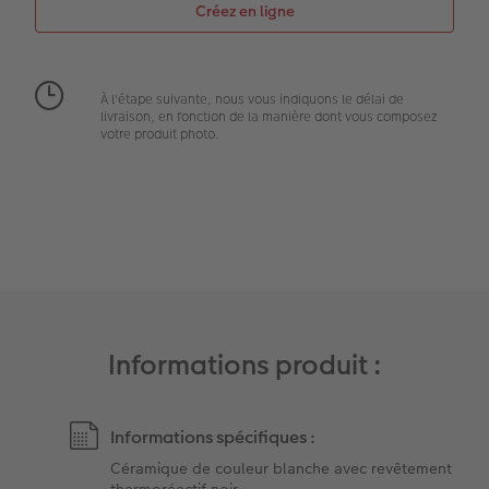
Extras
Boîte photo souvenirs
Art Collection
Cadres photo
À l'étape suivante, nous vous indiquons le délai de
Modes de commande
Créez votre photo d'identité
livraison, en fonction de la manière dont vous composez
votre produit photo.
Accessoires
Formats photo
Informations produit :
Informations spécifiques :
Céramique de couleur blanche avec revêtement
thermoréactif noir