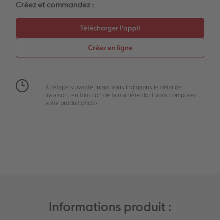
Créez et commandez :
Extras
Boîte photo souvenirs
Art Collection
Cadres photo
Modes de commande
Créez votre photo d'identité
Accessoires
À l'étape suivante, nous vous indiquons le délai de
livraison, en fonction de la manière dont vous composez
Formats photo
votre produit photo.
Informations produit :