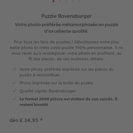
e
XXL Portrait
Tirages photo rétro
Tableau photo prestige
Calendriers des anniversaires
École & Bureau
Faire-part avec photo détachable
Puzzle Ravensburger
XXL Panorama
Tirages photo mini
Photo sur carton mousse
Types de papier
Textiles
Faire-part de mariage
Votre photo préférée métamorphosée en puzzle
 de commande
d’excellente qualité.
A5 Panorama
Tirages rétro carré
Photo sur bois
Calendrier mural Fineline
Magnets photo
Faire-part de naissance
Pour tous les fans de puzzles ! Sélectionnez votre plus
belle photo et créez votre puzzle 100% personnalisé. Il ne
Petit Carré
Tirages fine art
hexxas
À annoter
Cadeaux animaliers
Cartes d'anniversaire
vous reste qu’à recomposer votre photo en profitant, au
fil des pièces, de ses moindres détails.
Bébé
Marque-page photo
Polyptyque
Modèles créatifs
Coques smartphones
Cartes de communion
Votre photo préférée imprimée sur les pièces du
puzzle à reconstituer
Types de papier
Tirage photo encadré
Accessoires
Accessoires
Boîte cadeau photo
Tous les thèmes
Photo imprimée sur la boîte du puzzle
Qualité signée Ravensburger
Types de couvertures
Poster Photo Premium
Tirages créatifs
Effet relief
Le format 2000 pièces est victime de son succès. Il
revient bientôt
Possibilités
Lots de photos
dès € 34,95
*
Effet relief
Autocollants photo