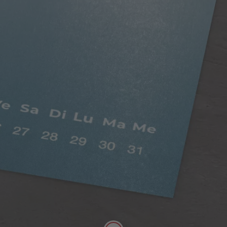
Papier digital satiné
Possibilité d’écrire sur ce papier au stylo.
Papier digital satiné, riche en couleurs, avec un
aspect mat satiné. Doux au toucher, son effet
légèrement nacré et sa texture de haute qualité
mettent en valeur vos photos. Papier de 250g/m²,
certifié FSC®.