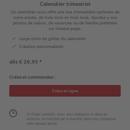
XXL Panorama
Tirages photo mini
Photo sur carton mousse
Types de papier
Textiles
Faire-part de mariage
Calendrier trimestriel
 de commande
Ce calendrier vous offre une vue d’ensemble optimale de
A5 Panorama
Tirages rétro carré
Photo sur bois
Calendrier mural Fineline
Magnets photo
Faire-part de naissance
votre année, de trois mois en trois mois. Ajoutez-y vos
photos de saison, de vacances ou de famille préférées
sur chaque page.
Petit Carré
Tirages fine art
hexxas
À annoter
Cadeaux animaliers
Cartes d'anniversaire
Large choix de grilles du calendrier
Bébé
Marque-page photo
Polyptyque
Modèles créatifs
Coques smartphones
Cartes de communion
Création personnalisée
Types de papier
Tirage photo encadré
Accessoires
Accessoires
Boîte cadeau photo
Tous les thèmes
dès € 26,95
*
Types de couvertures
Poster Photo Premium
Tirages créatifs
Effet relief
Créez et commandez :
Possibilités
Lots de photos
Effet relief
Autocollants photo
Extras
Boîte photo souvenirs
À l'étape suivante, nous vous indiquons le délai de
livraison, en fonction de la manière dont vous composez
votre produit photo.
Art Collection
Cadres photo