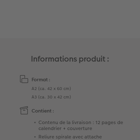
Modes de commande
Créez votre photo d'identité
Accessoires
Formats photo
Informations produit :
Format :
A2 (ca. 42 x 60 cm)
A3 (ca. 30 x 42 cm)
Contient :
Contenu de la livraison : 12 pages de
calendrier + couverture
Reliure spirale avec attache