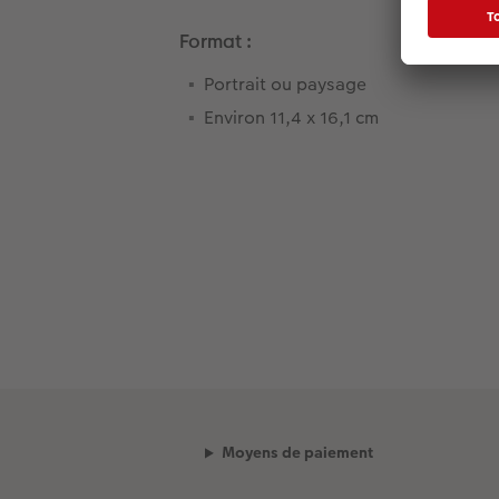
Format :
Portrait ou paysage
Environ 11,4 x 16,1 cm
Moyens de paiement