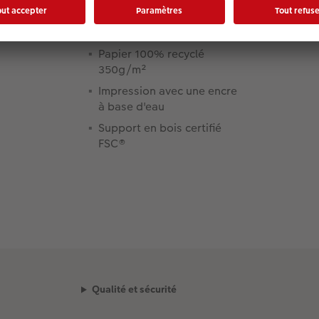
Matériau :
Papier 100% recyclé
350g/m²
Impression avec une encre
à base d'eau
Support en bois certifié
FSC®
Qualité et sécurité