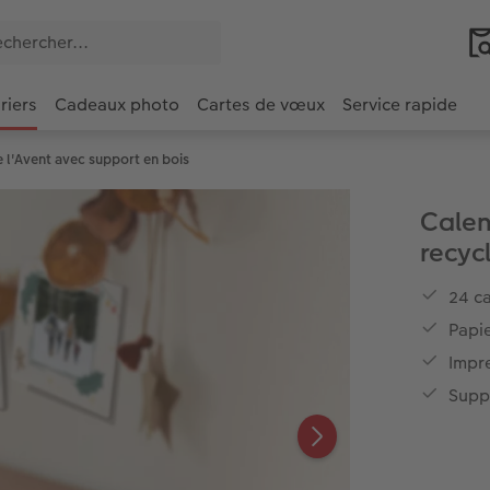
riers
Cadeaux photo
Cartes de vœux
Service rapide
e l'Avent avec support en bois
Calen
recyc
24 ca
Papi
Impr
Suppo