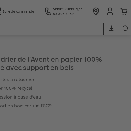
Service client 7J/7
Suivi de commande
03 303 71 59
drier de l'Avent en papier 100%
lé avec support en bois
rtes à retourner
er 100% recyclé
ession à base d'eau
rt en bois certifié FSC®