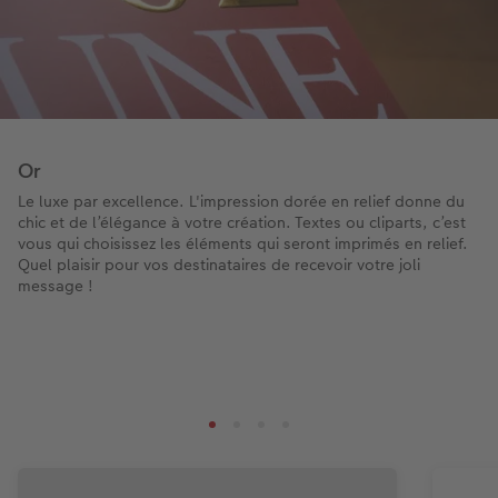
Modes de commande
Créez votre photo d'identité
Accessoires
Formats photo
Or
Le luxe par excellence. L'impression dorée en relief donne du
chic et de l’élégance à votre création. Textes ou cliparts, c’est
vous qui choisissez les éléments qui seront imprimés en relief.
Quel plaisir pour vos destinataires de recevoir votre joli
message !