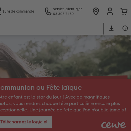
Service client 7J/7
Suivi de commande
03 303 71 59
ommunion ou Fête laïque
tre enfant est la star du jour ! Avec de magnifiques
otos, vous rendrez chaque fête particulière encore plus
ceptionnelle. Une journée de fête que l'on n'oublie jamais !
Téléchargez le logiciel