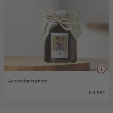
Autocollants photo
€ 4,95
*
Personnalisez vos objets du quotidien avec vos
photos ! Livrés par planches de 4, 8 ou 16 photos