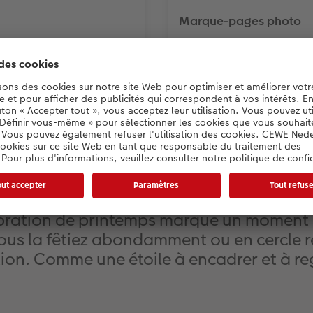
Marque-pages photo
res, du texte, des cliparts
Imprimez les photos de v
sociaux sur des marque-p
€ 19,45
*
dès
te de printemps ? Un plais
ration de printemps marque un moment d
ous la fêtiez abondamment ou en cercle re
tion. Comme une étoile à encadrer et à re