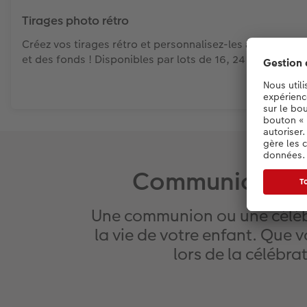
Tirages photo rétro
Créez vos tirages rétro et personnalisez-les avec des filt
et des fonds ! Disponibles par lots de 16, 24 ou 32.
Communion ou fê
Une communion ou une céléb
la vie de votre enfant. Que v
lors de la célébra