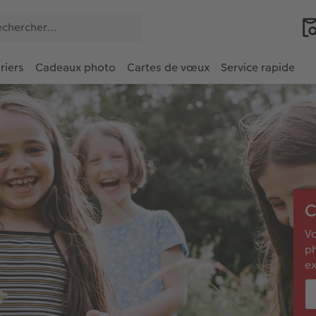
riers
Cadeaux photo
Cartes de vœux
Service rapide
C
Vo
ph
ex