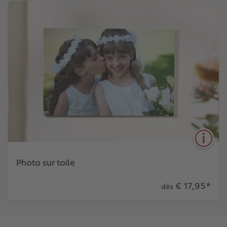
Photo sur toile
€ 17,95
*
dès
Une véritable œuvre d'art sur un cadre en bois
véritable : nous imprimons votre photo sur une toile