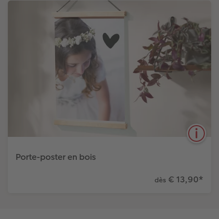
Porte-poster en bois
€ 13,90
*
dès
5
Enveloppes
Effet en relief
colorées
5 formats