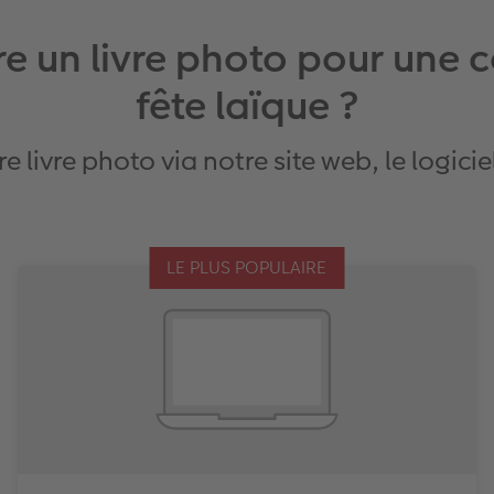
selon le format choisi.
aire un livre photo pour un
En savoir plus
fête laïque ?
ivre photo via notre site web, le logicie
LE PLUS POPULAIRE