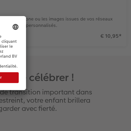
otre smartphone ou les images issues de vos réseaux
ages photo personnalisés.
€ 10,95
*
ir de célébrer !
e transition important dans
streint, votre enfant brillera
garder avec fierté.