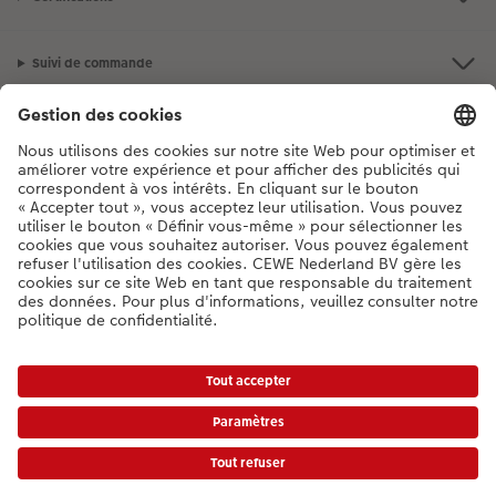
Suivi de commande
Informations légales
Assortiment
**Besoin d'aide ou d'un conseil pour créer votre produit ?
03 303 71 59
[Lu-Ve : 9:00 - 20:00h | Sa : 9.00 - 17:00h | Di : 12.00 - 16:00h]
FR
|
NL
* Les prix incluent la TVA, hors frais de livraison.
Liste des prix
|
Conditions générales
|
Protection des données
|
Mentions légales
|
Accessibilité