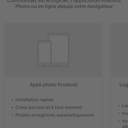
Commandez via le logiciel, l’application Kruidvat
Photo ou en ligne depuis votre navigateur
Appli photo Kruidvat
Log
Installation rapide
La
Créez partout et à tout moment
In
Projets enregistrés automatiquement
Vo
sé