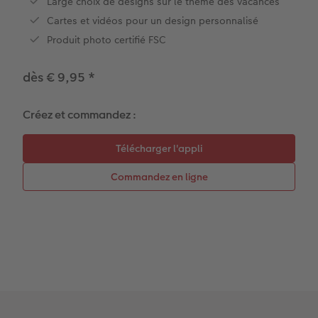
Large choix de designs sur le thème des vacances
Effet relief
Autocollants photo
Cartes et vidéos pour un design personnalisé
Produit photo certifié FSC
Extras
Boîte photo souvenirs
dès € 9,95
*
Art Collection
Cadres photo
Modes de commande
Créez votre photo d'identité
Créez et commandez :
Accessoires
Formats photo