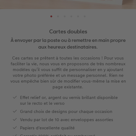
ux
XL
Tirages photo sur papier recyclé
Photo sur alu-Dibond
Agendas
Jeux
Menus et cartes de table
Trouver votre magasin
e
XXL Portrait
Tirages photo rétro
Tableau photo prestige
Calendriers des anniversaires
École & Bureau
Faire-part avec photo détachable
Cartes doubles
XXL Panorama
Tirages photo mini
Photo sur carton mousse
Types de papier
Textiles
Faire-part de mariage
À envoyer par la poste ou à remettre en main propre
 de commande
aux heureux destinataires.
A5 Panorama
Tirages rétro carré
Photo sur bois
Calendrier mural Fineline
Magnets photo
Faire-part de naissance
Ces cartes se prêtent à toutes les occasions ! Pour vous
faciliter la vie, nous vous en proposons de très nombreux
Petit Carré
Tirages fine art
hexxas
À annoter
Cadeaux animaliers
Cartes d'anniversaire
modèles qu’il vous suffit de personnaliser en y ajoutant
votre photo préférée et un message personnel. Rien ne
vous empêche bien sûr de modifier vous-même la mise en
Bébé
Marque-page photo
Polyptyque
Modèles créatifs
Coques smartphones
Cartes de communion
page existante.
Types de papier
Tirage photo encadré
Accessoires
Accessoires
Boîte cadeau photo
Tous les thèmes
Effet relief or, argent ou vernis brillant disponible
sur le recto et le verso
Types de couvertures
Poster Photo Premium
Tirages créatifs
Effet relief
Grand choix de designs pour chaque occasion
Vendu par lot de 10 avec enveloppes assorties
Possibilités
Lots de photos
Papiers d'excellente qualité