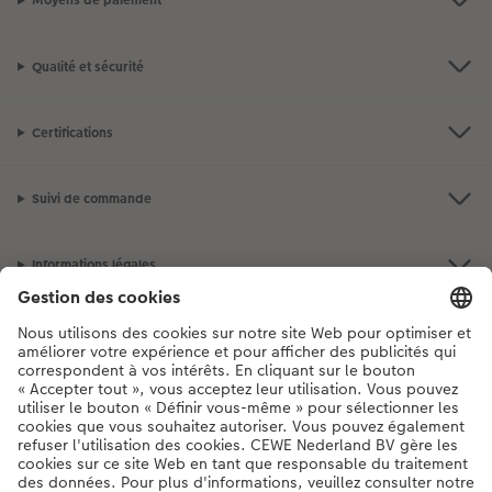
Moyens de paiement
Qualité et sécurité
Certifications
Suivi de commande
Informations légales
Assortiment
**Besoin d'aide ou d'un conseil pour créer votre produit ?
03 303 71 59
[Lu-Ve : 9:00 - 20:00h | Sa : 9.00 - 17:00h | Di : 12.00 - 16:00h]
FR
|
NL