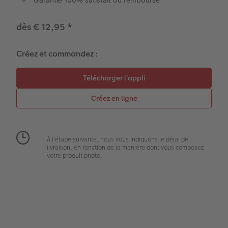
Garantie 100% satisfait ou remboursé
Effet relief
Autocollants photo
dès € 12,95
*
Extras
Boîte photo souvenirs
Créez et commandez :
Art Collection
Cadres photo
Modes de commande
Créez votre photo d'identité
Accessoires
Formats photo
À l'étape suivante, nous vous indiquons le délai de
livraison, en fonction de la manière dont vous composez
votre produit photo.