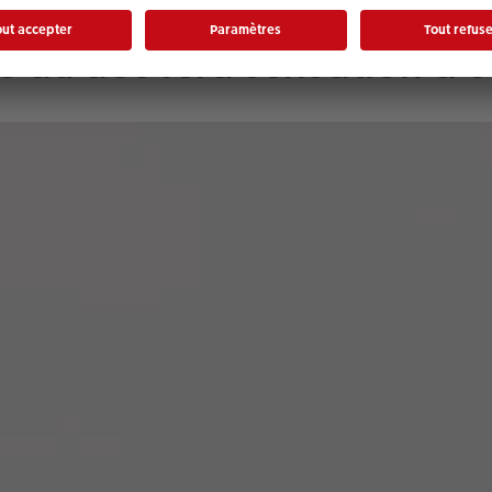
u transparente, cette coque
 au dos fera sensation à c