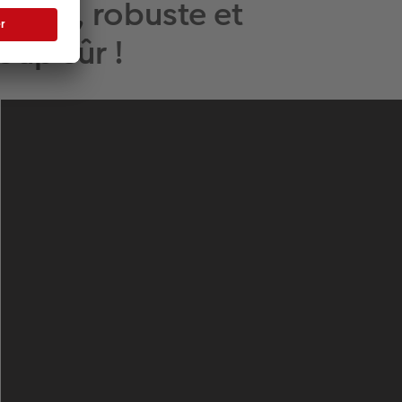
 fine, robuste et
oup sûr !