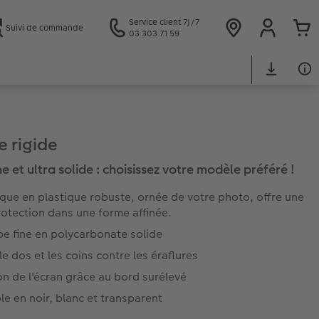
Service client 7J/7
Suivi de commande
03 303 71 59
 rigide
ne et ultra solide : choisissez votre modèle préféré !
que en plastique robuste, ornée de votre photo, offre une
rotection dans une forme affinée.
e fine en polycarbonate solide
le dos et les coins contre les éraflures
on de l'écran grâce au bord surélevé
le en noir, blanc et transparent