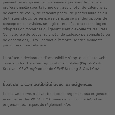
XXL Panorama
Tirages photo mini
Photo sur carton mousse
Types de papier
Textiles
Faire-part de mariage
peuvent faire imprimer leurs souvenirs préférés de manière
 de commande
professionnelle sous la forme de livres photo, de calendriers,
de cartes de vœux, de cadeaux photo, de photos murales ou
A5 Panorama
Tirages rétro carré
Photo sur bois
Calendrier mural Fineline
Magnets photo
Faire-part de naissance
de tirages photo. Le service se caractérise par des options de
conception conviviales, un logiciel intuitif et des technologies
Petit Carré
Tirages fine art
hexxas
À annoter
Cadeaux animaliers
Cartes d'anniversaire
d'impression modernes qui garantissent d'excellents résultats.
Qu'il s'agisse de souvenirs privés, de cadeaux personnalisés ou
Bébé
Marque-page photo
Polyptyque
Modèles créatifs
Coques smartphones
Cartes de communion
de décorations, CEWE permet d'immortaliser des moments
particuliers pour l'éternité.
Types de papier
Tirage photo encadré
Accessoires
Accessoires
Boîte cadeau photo
Tous les thèmes
La présente déclaration d'accessibilité s'applique au site web
cewe.kruidvat.be et aux applications mobiles (l'Appli Photo
Types de couvertures
Poster Photo Premium
Tirages créatifs
Effet relief
Kruidvat, CEWE myPhotos) de CEWE Stiftung & Co. KGaA.
Possibilités
Lots de photos
État de la compatibilité avec les exigences
Effet relief
Autocollants photo
Le site web cewe.kruidvat.be répond largement aux exigences
essentielles des WCAG 2.2 (niveau de conformité AA) et aux
Extras
Boîte photo souvenirs
exigences techniques du règlement EAA.
Art Collection
Cadres photo