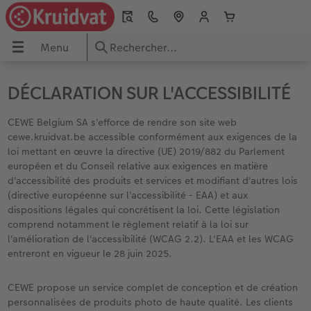
Menu
Menu
LIVRE PHOTO CEWE
Tirages photo
Déco murale
Calendriers
Cadeaux photo
Cartes de vœux
Service rapide
 CEWE
DÉCLARATION SUR L'ACCESSIBILITÉ
Tous les livres photo
Tous les tirages photo
Photo sur toile
Tous les calendriers
Tous les cadeaux photos
Toutes les cartes
Borne photo chez Kruidvat
CEWE Belgium SA s'efforce de rendre son site web
cewe.kruidvat.be accessible conformément aux exigences de la
A4 Portrait
Tirages photo - Service normal
Poster photo premium
Calendriers muraux
Maison & Décoration
Cartes doubles
Télécharger vos photos
loi mettant en œuvre la directive (UE) 2019/882 du Parlement
européen et du Conseil relative aux exigences en matière
d'accessibilité des produits et services et modifiant d'autres lois
A4 Panorama
Tirages photo immédiats
Pêle-mêle photo
Calendriers planning
Puzzles
Cartes postales classiques
Créer vos cartes sur la borne
(directive européenne sur l'accessibilité - EAA) et aux
dispositions légales qui concrétisent la loi. Cette législation
to
Carré
Agrandissement photo
Photo sur plexi
Calendriers de bureau
Tasses & Mugs
A expédition directe
Créer votre photo d'identité
comprend notamment le règlement relatif à la loi sur
l'amélioration de l'accessibilité (WCAG 2.2). L'EAA et les WCAG
ux
XL
Tirages photo sur papier recyclé
Photo sur alu-Dibond
Agendas
Jeux
Menus et cartes de table
Trouver votre magasin
entreront en vigueur le 28 juin 2025.
e
XXL Portrait
Tirages photo rétro
Tableau photo prestige
Calendriers des anniversaires
École & Bureau
Faire-part avec photo détachable
CEWE propose un service complet de conception et de création
personnalisées de produits photo de haute qualité. Les clients