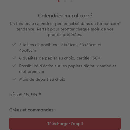
e
XXL Portrait
Tirages photo rétro
Tableau photo prestige
Calendriers des anniversaires
École & Bureau
Faire-part avec photo détachable
Calendrier mural carré
XXL Panorama
Tirages photo mini
Photo sur carton mousse
Types de papier
Textiles
Faire-part de mariage
Un très beau calendrier personnalisé dans un format carré
 de commande
tendance. Parfait pour profiter chaque mois de vos
photos préférées.
A5 Panorama
Tirages rétro carré
Photo sur bois
Calendrier mural Fineline
Magnets photo
Faire-part de naissance
3 tailles disponibles : 21x21cm, 30x30cm et
Petit Carré
Tirages fine art
hexxas
À annoter
Cadeaux animaliers
Cartes d'anniversaire
45x45cm
6 qualités de papier au choix, certifié FSC®
Bébé
Marque-page photo
Polyptyque
Modèles créatifs
Coques smartphones
Cartes de communion
Possibilité d’écrire sur les papiers digitaux satiné et
mat premium
Types de papier
Tirage photo encadré
Accessoires
Accessoires
Boîte cadeau photo
Tous les thèmes
Mois de départ au choix
Types de couvertures
Poster Photo Premium
Tirages créatifs
Effet relief
dès € 15,95
*
Possibilités
Lots de photos
Créez et commandez :
Effet relief
Autocollants photo