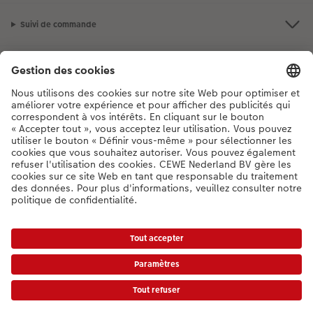
Suivi de commande
Informations légales
Assortiment
**Besoin d'aide ou d'un conseil pour créer votre produit ?
03 303 71 59
[Lu-Ve : 9:00 - 20:00h | Sa : 9.00 - 17:00h | Di : 12.00 - 16:00h]
FR
|
NL
* Les prix incluent la TVA, hors frais de livraison.
Liste des prix
|
Conditions générales
|
Protection des données
|
Mentions légales
|
Accessibilité