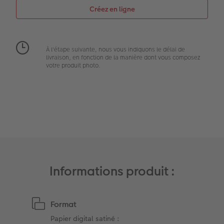
Extras
Boîte photo souvenirs
Art Collection
Cadres photo
À l'étape suivante, nous vous indiquons le délai de
Modes de commande
Créez votre photo d'identité
livraison, en fonction de la manière dont vous composez
votre produit photo.
Accessoires
Formats photo
Informations produit :
Format
Papier digital satiné :