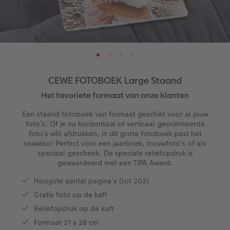
ice
XXL Staand
Retro prints
Galerijprint
Verjaardagskalenders
Kantoorartikelen
Kaart met insteekfoto
XXL Liggend
Mini retro prints
Foto op forex
Papiersoorten
Textiel
Trouwkaarten
 & App
Compact Liggend
Square prints
Foto op hout
Fineline wandkalender
Fotomagneten
Babykaarten
rvice
CEWE FOTOBOEK Large Staand
Compact Vierkant
Fine art prints
Foto op hexxas
Om op te schrijven
Dierencadeaus
Verjaardagskaarten
Het favoriete formaat van onze klanten
Kids
Mini prints
Meerluik
Met designs
Telefoonhoesjes
Communiekaarten
Een staand fotoboek van formaat geschikt voor al jouw
foto’s. Of je nu horizontaal of verticaal georiënteerde
foto’s wilt afdrukken, in dit grote fotoboek past het
Papiersoorten
Foto in lijst
Alle extra's
Making Memories Wandkalenders
Fotogeschenkboxen
Alle thema's
sowieso! Perfect voor een jaarboek, trouwfoto’s of als
speciaal geschenk. De speciale reliëfopdruk is
Kaftsoorten
Premium poster
Alle extra's
Art prints
Met reliëfopdruk
gewaardeerd met een TIPA Award.
Hoogste aantal pagina’s (tot 202)
Mogelijkheden
Fotosets
Gratis foto op de kaft
Reliëfopdruk op de kaft
Reliëfopdruk
Fotostickers
Formaat 21 x 28 cm