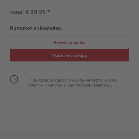
Extra's
Fotobox
vanaf € 20,95
*
Art Collection
Lijsten
Nu maken en bestellen:
Ontwerpopties
Pasfoto's maken
Making Memories
Alle extra's
Uitleg over fotoformaten
In de volgende stap tonen we de verwachte levertijd,
afhankelijk van hoe je jouw fotoboek samenstelt.