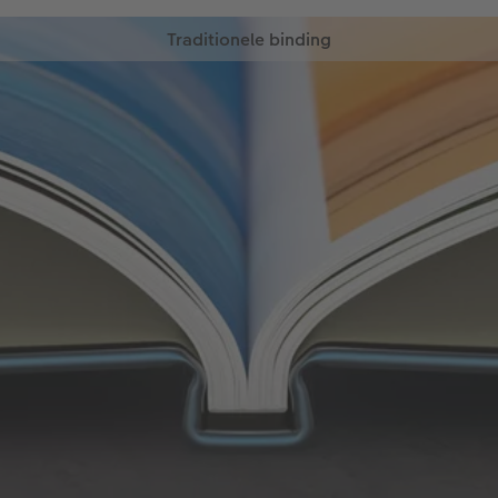
Traditionele binding
Kies voor een traditionele binding voor een
originele uitstaling. De bladzijdes worden met
sterke lijm aan elkaar gekleefd voor een duurzame
binding.
Sterk gelijmd
Extra stevig