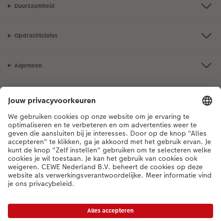
Duurzaamheid
Opdrachtstatus
Algemeen
Assortiment
Als je een vraag hebt over een product of bestelling, bel ons dan gerust:
03 302 08 02
[ma - vr 9:00 tot 20:00 u | za 9:00 tot 17:00 u | zo 12:00 tot
16:00 u]
NL
|
FR
* Tenzij anders vermeld, zijn alle vermelde prijzen inclusief btw en exclusief
verwerkings- en verzendkosten.
Prijslijst