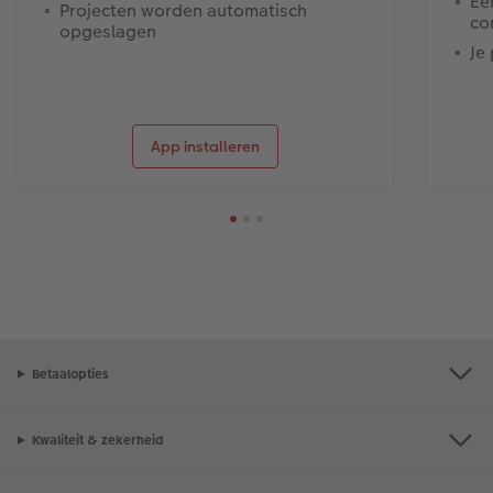
Ee
Projecten worden automatisch
co
opgeslagen
Je
App installeren
Betaalopties
Kwaliteit & zekerheid