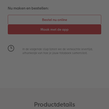
Extra's
Fotobox
Nu maken en bestellen:
Art Collection
Lijsten
Ontwerpopties
Pasfoto's maken
Making Memories
Alle extra's
In de volgende stap tonen we de verwachte levertijd,
Uitleg over fotoformaten
afhankelijk van hoe je jouw fotoboek samenstelt.
Productdetails