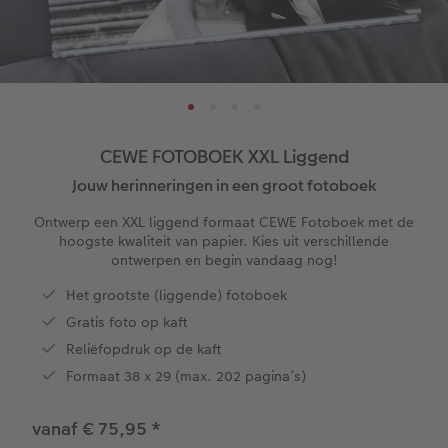
ice
XXL Staand
Retro prints
Galerijprint
Verjaardagskalenders
Kantoorartikelen
Kaart met insteekfoto
Mini retro prints
Foto op forex
Papiersoorten
Textiel
Trouwkaarten
XXL Liggend
 & App
Compact Liggend
Square prints
Foto op hout
Fineline wandkalender
Fotomagneten
Babykaarten
rvice
CEWE FOTOBOEK XXL Liggend
Compact Vierkant
Fine art prints
Foto op hexxas
Om op te schrijven
Dierencadeaus
Verjaardagskaarten
Jouw herinneringen in een groot fotoboek
Kids
Mini prints
Meerluik
Met designs
Telefoonhoesjes
Communiekaarten
Ontwerp een XXL liggend formaat CEWE Fotoboek met de
hoogste kwaliteit van papier. Kies uit verschillende
ontwerpen en begin vandaag nog!
Papiersoorten
Foto in lijst
Alle extra's
Making Memories Wandkalenders
Fotogeschenkboxen
Alle thema's
Het grootste (liggende) fotoboek
Kaftsoorten
Premium poster
Alle extra's
Art prints
Met reliëfopdruk
Gratis foto op kaft
Reliëfopdruk op de kaft
Mogelijkheden
Fotosets
Formaat 38 x 29 (max. 202 pagina’s)
Reliëfopdruk
Fotostickers
vanaf € 75,95
*