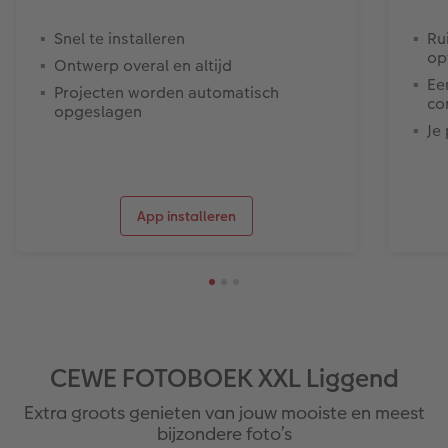
Snel te installeren
Ru
op
Ontwerp overal en altijd
Ee
Projecten worden automatisch
co
opgeslagen
Je
App installeren
CEWE FOTOBOEK XXL Liggend
Extra groots genieten van jouw mooiste en meest
bijzondere foto’s