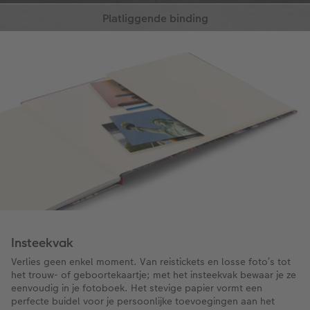
groepsfoto’s.
Pagina's liggen helemaal plat voor beter
bladeren
Er valt niets weg in het midden van het
boek
Perfect voor je panoramafoto's
Verkrijgbaar voor het CEWE FOTOBOEK
op fotopapier
Insteekvak
Verlies geen enkel moment. Van reistickets en losse foto’s tot
het trouw- of geboortekaartje; met het insteekvak bewaar je ze
eenvoudig in je fotoboek. Het stevige papier vormt een
perfecte buidel voor je persoonlijke toevoegingen aan het