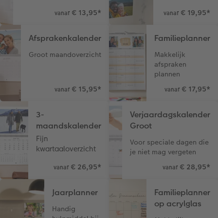
€ 13,95
*
€ 19,95
*
vanaf
vanaf
Ontwerpopties
Pasfoto's maken
Afsprakenkalender
Familieplanner
Making Memories
Alle extra's
Groot maandoverzicht
Makkelijk
afspraken
Uitleg over fotoformaten
plannen
€ 15,95
*
€ 17,95
*
vanaf
vanaf
3-
Verjaardagskalender
maandskalender
Groot
Fijn
Voor speciale dagen die
kwartaaloverzicht
je niet mag vergeten
€ 26,95
*
€ 28,95
*
vanaf
vanaf
Jaarplanner
Familieplanner
op acrylglas
Handig