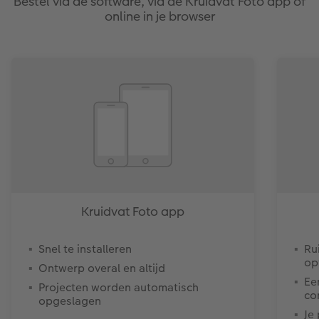
Bestel via de software, via de Kruidvat Foto app of
online in je browser
Kruidvat Foto app
Snel te installeren
Ru
op
Ontwerp overal en altijd
Ee
Projecten worden automatisch
co
opgeslagen
Je