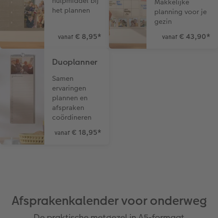
hulpmiddel bij
Makkelijke
het plannen
planning voor je
gezin
€ 8,95
*
€ 43,90
*
vanaf
vanaf
Duoplanner
Samen
ervaringen
plannen en
afspraken
coördineren
€ 18,95
*
vanaf
Afsprakenkalender voor onderweg
De praktische metgezel in A5-formaat