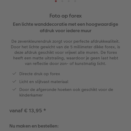
ice
XXL Staand
Retro prints
Galerijprint
Verjaardagskalenders
Kantoorartikelen
Kaart met insteekfoto
Foto op forex
XXL Liggend
Mini retro prints
Papiersoorten
Textiel
Trouwkaarten
Foto op forex
Een lichte wanddecoratie met een hoogwaardige
 & App
afdruk voor iedere muur
Compact Liggend
Square prints
Foto op hout
Fineline wandkalender
Fotomagneten
Babykaarten
rvice
De zevenkleurendruk zorgt voor perfecte afdrukkwaliteit.
Door het lichte gewicht van de 5 millimeter dikke forex, is
Compact Vierkant
Fine art prints
Foto op hexxas
Om op te schrijven
Dierencadeaus
Verjaardagskaarten
deze afdruk geschikt voor vrijwel alle muren. De forex
heeft een matte uitstraling, waardoor je geen last hebt
van reflectie door zon- of kunstmatig licht.
Kids
Mini prints
Meerluik
Met designs
Telefoonhoesjes
Communiekaarten
Directe druk op forex
Papiersoorten
Foto in lijst
Alle extra's
Making Memories Wandkalenders
Fotogeschenkboxen
Alle thema's
Licht en slijtvast materiaal
Door de afgeronde hoeken ook geschikt voor de
Kaftsoorten
Premium poster
Alle extra's
Art prints
Met reliëfopdruk
kinderkamer
Mogelijkheden
Fotosets
vanaf € 13,95
*
Reliëfopdruk
Fotostickers
Nu maken en bestellen: