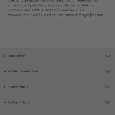
fotocollage maakt van meerdere foto’s? Selecteer en
ontwerp zelf jouw favoriete wanddecoratie. Met de
software rangschik je de foto’s eenvoudig als
wandcollage en kies je uit talloze ontwerpmogelijkheden!
Betaalopties
Kwaliteit & zekerheid
Duurzaamheid
Opdrachtstatus