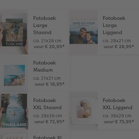
Extra's
Fotobox
Fotoboek
Fotoboek
Art Collection
Lijsten
Large
Large
Staand
Liggend
Ontwerpopties
Pasfoto's maken
ca. 21x28 cm
ca. 28x21 cm
€ 20,95
*
€ 28,95
*
vanaf
vanaf
Making Memories
Alle extra's
Fotoboek
Uitleg over fotoformaten
Medium
ca. 21x21 cm
€ 18,95
*
vanaf
Fotoboek
Fotoboek
XXL Staand
XXL Liggend
ca. 28x36 cm
ca. 38x29 cm
€ 72,95
*
€ 75,95
*
vanaf
vanaf
Fotoboek XL