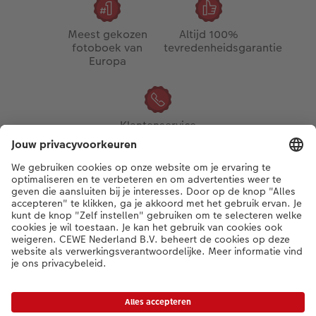
Meest gekozen
Altijd 100%
fotoboek van
tevredenheidsgarantie
Europa
Klantenservice
dagelijks
bereikbaar op
03/302.08.02
Betaalopties
Kwaliteit & zekerheid
Duurzaamheid