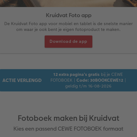
ice
XXL Staand
Retro prints
Galerijprint
Verjaardagskalenders
Kantoorartikelen
Kaart met insteekfoto
Kruidvat Foto app
XXL Liggend
Mini retro prints
Foto op forex
Papiersoorten
Textiel
Trouwkaarten
De Kruidvat Foto app voor mobiel en tablet is de snelste manier
 & App
om waar je ook bent je eigen fotoproduct te maken.
Compact Liggend
Square prints
Foto op hout
Fineline wandkalender
Fotomagneten
Babykaarten
Download de app
rvice
Compact Vierkant
Fine art prints
Foto op hexxas
Om op te schrijven
Dierencadeaus
Verjaardagskaarten
Kids
Mini prints
Meerluik
Met designs
Telefoonhoesjes
Communiekaarten
12 extra pagina's gratis
bij je CEWE
ACTIE VERLENGD
FOTOBOEK |
Code: 30BOOKCEWE12
|
Papiersoorten
Foto in lijst
Alle extra's
Making Memories Wandkalenders
Fotogeschenkboxen
Alle thema's
geldig t/m 16-08-2026
Kaftsoorten
Premium poster
Alle extra's
Art prints
Met reliëfopdruk
Mogelijkheden
Fotosets
Fotoboek maken bij Kruidvat
Reliëfopdruk
Fotostickers
Kies een passend CEWE FOTOBOEK formaat