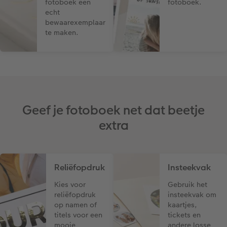
fotoboek een
fotoboek.
echt
bewaarexemplaar
te maken.
Geef je fotoboek net dat beetje
extra
Reliëfopdruk
Insteekvak
Kies voor
Gebruik het
reliëfopdruk
insteekvak om
op namen of
kaartjes,
titels voor een
tickets en
mooie
andere losse