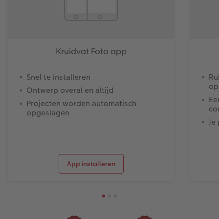
Kruidvat Foto app
Snel te installeren
Ru
op
Ontwerp overal en altijd
Ee
Projecten worden automatisch
co
opgeslagen
Je
App installeren