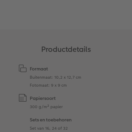
Ontwerpopties
Pasfoto's maken
Making Memories
Alle extra's
Uitleg over fotoformaten
Productdetails
Formaat
Buitenmaat: 10,2 x 12,7 cm
Fotomaat: 9 x 9 cm
Papiersoort
300 g/m² papier
Sets en toebehoren
Set van 16, 24 of 32