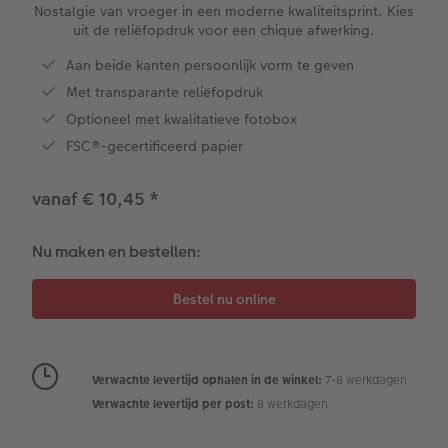
XXL Liggend
Mini retro prints
Foto op forex
Papiersoorten
Textiel
Trouwkaarten
Nostalgie van vroeger in een moderne kwaliteitsprint. Kies
 & App
uit de reliëfopdruk voor een chique afwerking.
Compact Liggend
Square prints
Foto op hout
Fineline wandkalender
Fotomagneten
Babykaarten
Aan beide kanten persoonlijk vorm te geven
rvice
Met transparante reliëfopdruk
Compact Vierkant
Fine art prints
Foto op hexxas
Om op te schrijven
Dierencadeaus
Verjaardagskaarten
Optioneel met kwalitatieve fotobox
FSC®-gecertificeerd papier
Kids
Mini prints
Meerluik
Met designs
Telefoonhoesjes
Communiekaarten
vanaf € 10,45
*
Papiersoorten
Foto in lijst
Alle extra's
Making Memories Wandkalenders
Fotogeschenkboxen
Alle thema's
Kaftsoorten
Premium poster
Alle extra's
Art prints
Met reliëfopdruk
Nu maken en bestellen:
Mogelijkheden
Fotosets
Reliëfopdruk
Fotostickers
Verwachte levertijd ophalen in de winkel:
7-8 werkdagen
Extra's
Fotobox
Verwachte levertijd per post:
8 werkdagen
Art Collection
Lijsten