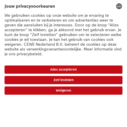
foto verdeeld over maximaal
negen foto's.
Betaalopties
Kwaliteit & zekerheid
Duurzaamheid
Opdrachtstatus
Algemeen
Assortiment