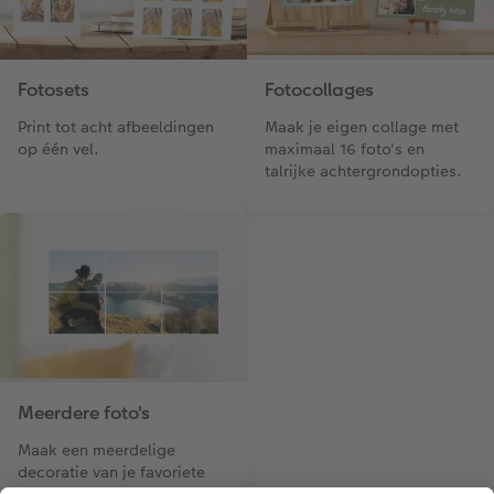
Fotosets
Fotocollages
Print tot acht afbeeldingen
Maak je eigen collage met
op één vel.
maximaal 16 foto's en
talrijke achtergrondopties.
Meerdere foto's
Maak een meerdelige
decoratie van je favoriete