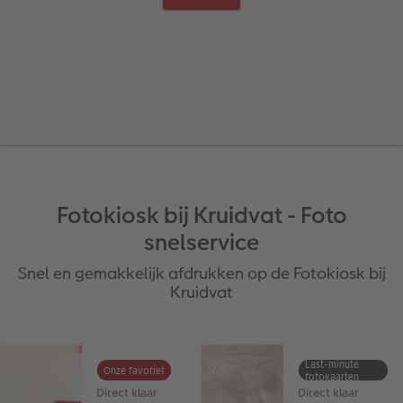
Ontwerpopties
Pasfoto's maken
Making Memories
Alle extra's
Uitleg over fotoformaten
Fotokiosk bij Kruidvat - Foto
snelservice
Snel en gemakkelijk afdrukken op de Fotokiosk bij
Kruidvat
Last-minute
Onze favoriet
fotokaarten
Direct klaar
Direct klaar