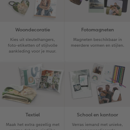
Ontwerpopties
Pasfoto's maken
Making Memories
Alle extra's
Woondecoratie
Fotomagneten
Uitleg over fotoformaten
Kies uit sleutelhangers,
Magneten beschikbaar in
foto-etiketten of stijlvolle
meerdere vormen en stijlen.
aankleding voor je muur.
Textiel
School en kantoor
Maak het extra gezellig met
Verras iemand met unieke,