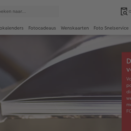
O
okalenders
Fotocadeaus
Wenskaarten
Foto Snelservice
D
v
Vo
pa
di
we
mo
F