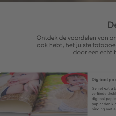
D
Ontdek de voordelen van on
ook hebt, het juiste fotoboe
door een echt b
Digitaal pap
Geniet extra l
verfijnde druk
digitaal papier
papier dan kie
binding met 