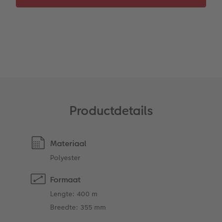
Ontwerpopties
Pasfoto's maken
Making Memories
Alle extra's
Uitleg over fotoformaten
Productdetails
Materiaal
Polyester
Formaat
Lengte: 400 m
Breedte: 355 mm