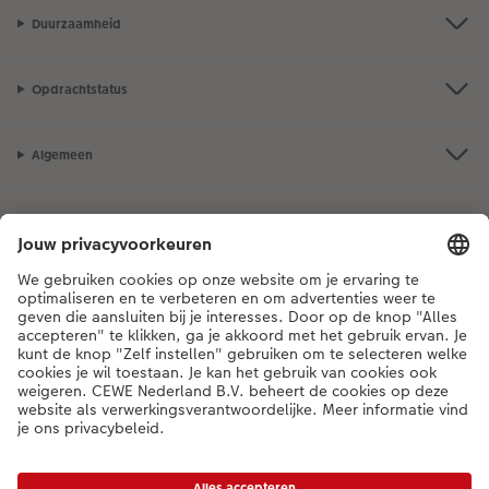
Duurzaamheid
Opdrachtstatus
Algemeen
Assortiment
Als je een vraag hebt over een product of bestelling, bel ons dan gerust:
03 302 08 02
[ma - vr 9:00 tot 20:00 u | za 9:00 tot 17:00 u | zo 12:00 tot
16:00 u]
NL
|
FR
* Tenzij anders vermeld, zijn alle vermelde prijzen inclusief btw en exclusief
verwerkings- en verzendkosten.
Prijslijst