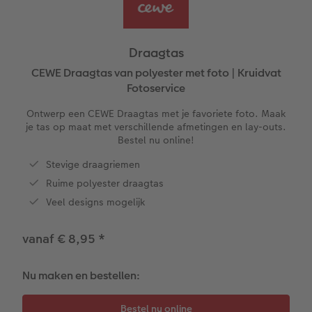
XXL Liggend
Mini retro prints
Foto op forex
Papiersoorten
Trouwkaarten
Textiel
 & App
Compact Liggend
Square prints
Foto op hout
Fineline wandkalender
Fotomagneten
Babykaarten
rvice
Draagtas
Compact Vierkant
Fine art prints
Foto op hexxas
Om op te schrijven
Dierencadeaus
Verjaardagskaarten
CEWE Draagtas van polyester met foto | Kruidvat
Fotoservice
Kids
Mini prints
Meerluik
Met designs
Telefoonhoesjes
Communiekaarten
Ontwerp een CEWE Draagtas met je favoriete foto. Maak
je tas op maat met verschillende afmetingen en lay-outs.
Papiersoorten
Foto in lijst
Alle extra's
Making Memories Wandkalenders
Fotogeschenkboxen
Alle thema's
Bestel nu online!
Stevige draagriemen
Kaftsoorten
Premium poster
Alle extra's
Art prints
Met reliëfopdruk
Ruime polyester draagtas
Veel designs mogelijk
Mogelijkheden
Fotosets
vanaf € 8,95
*
Reliëfopdruk
Fotostickers
Extra's
Fotobox
Nu maken en bestellen:
Art Collection
Lijsten