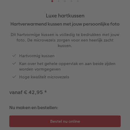
ice
XXL Staand
Retro prints
Galerijprint
Verjaardagskalenders
Kantoorartikelen
Kaart met insteekfoto
Luxe hartkussen
XXL Liggend
Mini retro prints
Foto op forex
Papiersoorten
Trouwkaarten
Textiel
Hartverwarmend kussen met jouw persoonlijke foto
 & App
Dit hartvormige kussen is volledig te bedrukken met jouw
Compact Liggend
Square prints
Foto op hout
Fineline wandkalender
Fotomagneten
Babykaarten
foto. De microvezels zorgen voor een heerlijk zacht
rvice
kussen.
Compact Vierkant
Fine art prints
Foto op hexxas
Om op te schrijven
Dierencadeaus
Verjaardagskaarten
Hartvormig kussen
Kan over het gehele oppervlak en aan beide zijden
Kids
Mini prints
Meerluik
Met designs
Telefoonhoesjes
Communiekaarten
worden vormgegeven
Hoge kwaliteit microvezels
Papiersoorten
Foto in lijst
Alle extra's
Making Memories Wandkalenders
Fotogeschenkboxen
Alle thema's
vanaf € 42,95
*
Kaftsoorten
Premium poster
Alle extra's
Art prints
Met reliëfopdruk
Mogelijkheden
Fotosets
Nu maken en bestellen:
Reliëfopdruk
Fotostickers