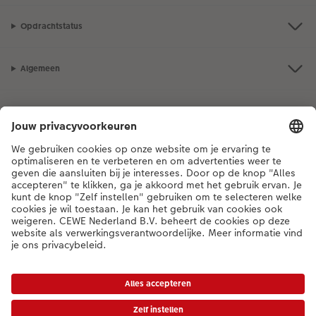
Opdrachtstatus
Algemeen
Assortiment
Als je een vraag hebt over een product of bestelling, bel ons dan gerust:
03 302 08 02
[ma - vr 9:00 tot 20:00 u | za 9:00 tot 17:00 u | zo 12:00 tot
16:00 u]
NL
|
FR
* Tenzij anders vermeld, zijn alle vermelde prijzen inclusief btw en exclusief
verwerkings- en verzendkosten.
Prijslijst
|
Algemene voorwaarden
|
Privacy
|
Toegankelijkheid