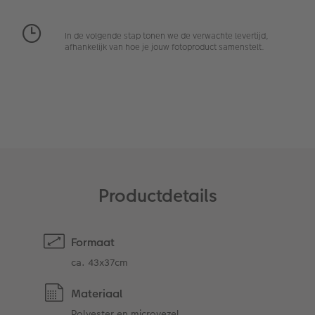
Extra's
Fotobox
In de volgende stap tonen we de verwachte levertijd,
Art Collection
Lijsten
afhankelijk van hoe je jouw fotoproduct samenstelt.
Ontwerpopties
Pasfoto's maken
Making Memories
Alle extra's
Uitleg over fotoformaten
Productdetails
Formaat
ca. 43x37cm
Materiaal
Polyester en microvezel