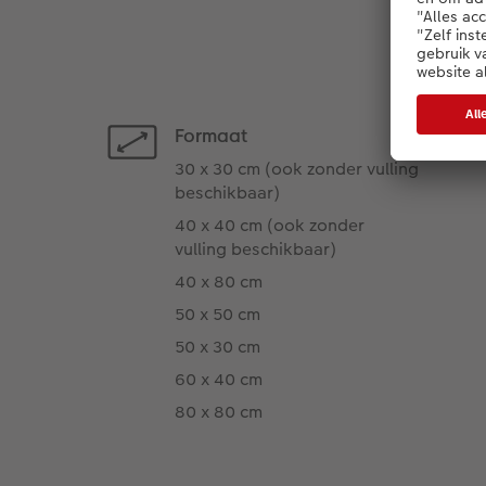
Formaat
30 x 30 cm (ook zonder vulling
beschikbaar)
40 x 40 cm (ook zonder
vulling beschikbaar)
40 x 80 cm
50 x 50 cm
50 x 30 cm
60 x 40 cm
80 x 80 cm