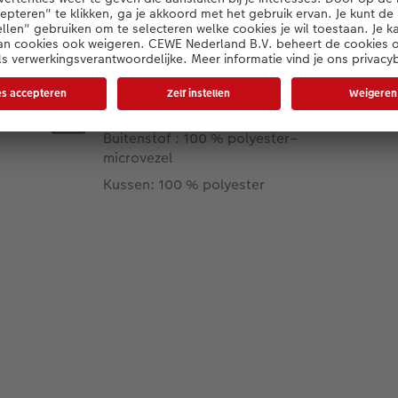
Productdetails
Materiaal
Buitenstof : 100 % polyester–
microvezel
Kussen: 100 % polyester