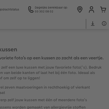
Dagelijks bereikbaar op:
pdrachtstatus
03 302 08 02
kussen
voriete foto’s op een kussen zo zacht als een veertje.
zelf een luxe kussen met jouw favoriete foto(‘s). Bedruk
n van beide kanten of laat het bij één foto. Ideaal als
f om zelf op te liggen!
el zeven maatvoeringen in rechthoekig of vierkant
aat
erp zelf jouw kussen met één of meerdere foto’s
ussens worden gemaakt van allergievrije stoffen