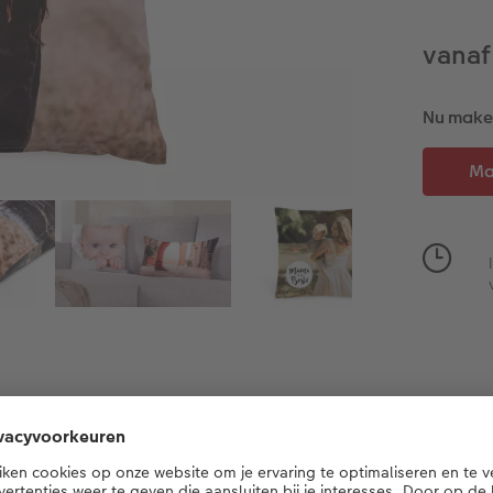
vanaf
Nu maken