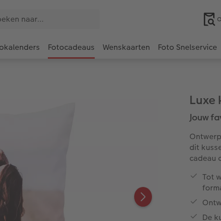
O
okalenders
Fotocadeaus
Wenskaarten
Foto Snelservice
Luxe 
Jouw fa
Ontwerp 
dit kusse
cadeau o
Tot w
form
Ontw
De k