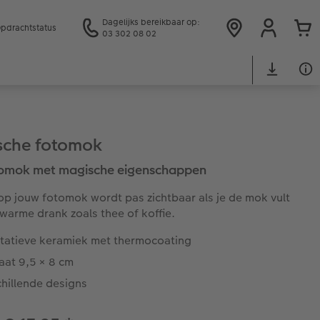
Dagelijks bereikbaar op:
pdrachtstatus
03 302 08 02
sche fotomok
tomok met magische eigenschappen
op jouw fotomok wordt pas zichtbaar als je de mok vult
warme drank zoals thee of koffie.
itatieve keramiek met thermocoating
aat 9,5 × 8 cm
chillende designs