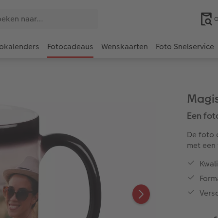
O
okalenders
Fotocadeaus
Wenskaarten
Foto Snelservice
Magi
Een fo
De foto 
met een 
Kwal
Form
Vers