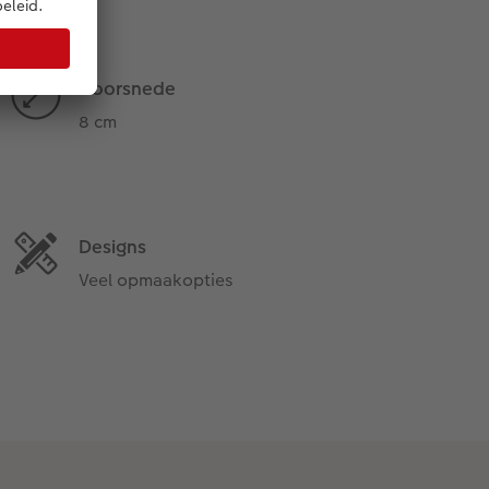
Doorsnede
8 cm
Designs
Veel opmaakopties