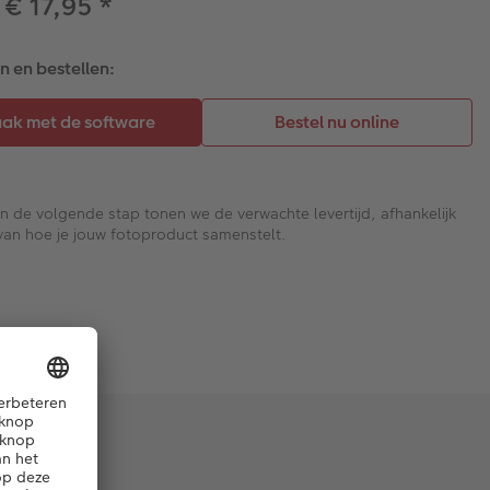
 € 17,95
*
 en bestellen:
In de volgende stap tonen we de verwachte levertijd, afhankelijk
van hoe je jouw fotoproduct samenstelt.