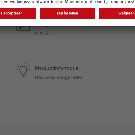
Hoogte
9,5 cm
Productinformatie
Handwas aangeraden