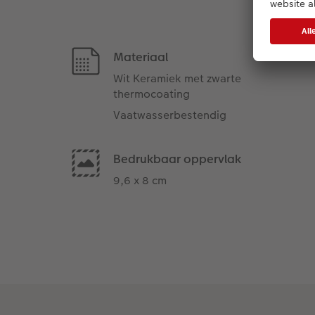
Materiaal
Wit Keramiek met zwarte
thermocoating
Vaatwasserbestendig
Bedrukbaar oppervlak
9,6 x 8 cm