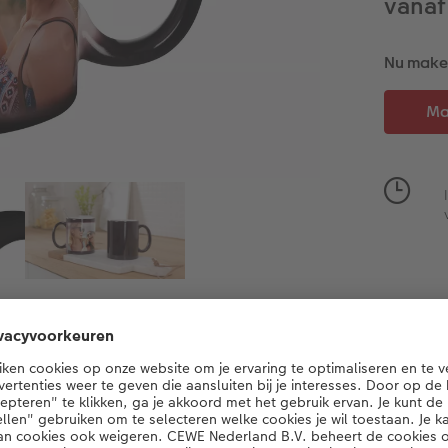
vanaf
Nu maken
Productdetails