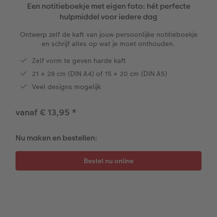
XXL Liggend
Mini retro prints
Foto op forex
Papiersoorten
Textiel
Trouwkaarten
Een notitieboekje met eigen foto: hét perfecte
 & App
hulpmiddel voor iedere dag
Compact Liggend
Square prints
Foto op hout
Fineline wandkalender
Fotomagneten
Babykaarten
rvice
Ontwerp zelf de kaft van jouw persoonlijke notitieboekje
en schrijf alles op wat je moet onthouden.
Compact Vierkant
Fine art prints
Foto op hexxas
Om op te schrijven
Dierencadeaus
Verjaardagskaarten
Zelf vorm te geven harde kaft
Kids
Mini prints
Meerluik
Met designs
Telefoonhoesjes
Communiekaarten
21 × 28 cm (DIN A4) of 15 × 20 cm (DIN A5)
Veel designs mogelijk
Papiersoorten
Foto in lijst
Alle extra's
Making Memories Wandkalenders
Fotogeschenkboxen
Alle thema's
vanaf € 13,95
*
Kaftsoorten
Premium poster
Alle extra's
Art prints
Met reliëfopdruk
Nu maken en bestellen:
Mogelijkheden
Fotosets
Reliëfopdruk
Fotostickers
Extra's
Fotobox
Art Collection
Lijsten