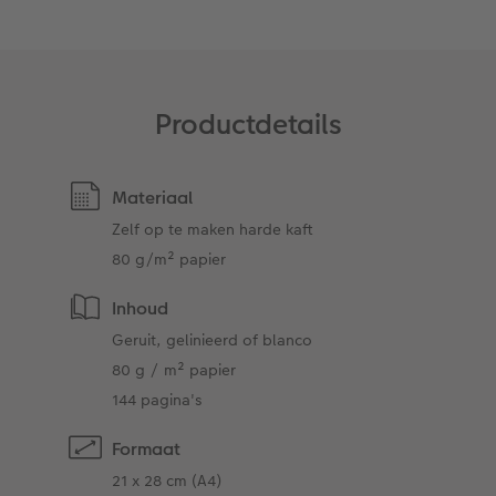
Ontwerpopties
Pasfoto's maken
Making Memories
Alle extra's
Productdetails
Uitleg over fotoformaten
Materiaal
Zelf op te maken harde kaft
80 g/m² papier
Inhoud
Geruit, gelinieerd of blanco
80 g / m² papier
144 pagina's
Formaat
21 x 28 cm (A4)