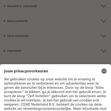
Kwaliteit & zekerheid
Duurzaamheid
Opdrachtstatus
Algemeen
Assortiment
Als je een vraag hebt over een product of bestelling, bel ons dan gerust:
03 302 08 02
[ma - vr 9:00 tot 20:00 u | za 9:00 tot 17:00 u | zo 12:00 tot
16:00 u]
NL
|
FR