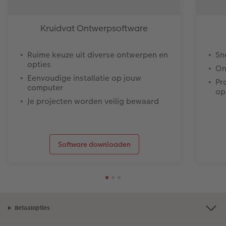
Kruidvat Ontwerpsoftware
Ruime keuze uit diverse ontwerpen en
Sn
opties
On
Eenvoudige installatie op jouw
Pr
computer
op
Je projecten worden veilig bewaard
Software downloaden
Betaalopties