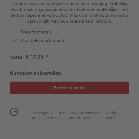
XXL Liggend
Mini retro prints
Foto op forex
Papiersoorten
Textiel
Trouwkaarten
De planning van jouw gezin: een hele uitdaging! Gelukkig
 & App
wordt deze organisatie een stuk leuker en makkelijker met
de familieplanner van CEWE. Maak de familieplanner extra
Compact Liggend
Square prints
Foto op hout
Fineline wandkalender
Fotomagneten
Babykaarten
persoonlijk met jouw leukste familiefoto’s.
rvice
Compact Vierkant
Fine art prints
Foto op hexxas
Om op te schrijven
Dierencadeaus
Verjaardagskaarten
Twee formaten
Variabele startmaand
Kids
Mini prints
Meerluik
Met designs
Telefoonhoesjes
Communiekaarten
vanaf € 17,95
*
Papiersoorten
Foto in lijst
Alle extra's
Making Memories Wandkalenders
Fotogeschenkboxen
Alle thema's
Nu maken en bestellen:
Kaftsoorten
Premium poster
Alle extra's
Art prints
Met reliëfopdruk
Mogelijkheden
Fotosets
Reliëfopdruk
Fotostickers
In de volgende stap tonen we de verwachte levertijd,
afhankelijk van hoe je jouw fotoproduct samenstelt.
Extra's
Fotobox
Art Collection
Lijsten