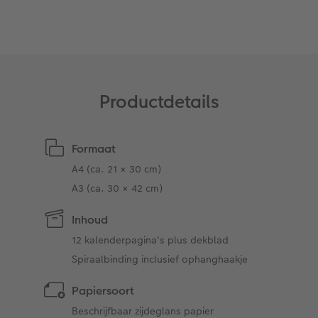
Ontwerpopties
Pasfoto's maken
Making Memories
Alle extra's
Uitleg over fotoformaten
Productdetails
Formaat
A4 (ca. 21 × 30 cm)
A3 (ca. 30 × 42 cm)
Inhoud
12 kalenderpagina's plus dekblad
Spiraalbinding inclusief ophanghaakje
Papiersoort
Beschrijfbaar zijdeglans papier