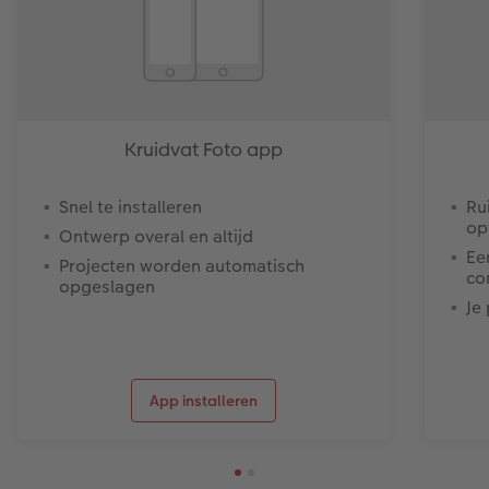
Kruidvat Foto app
Snel te installeren
Ru
op
Ontwerp overal en altijd
Ee
Projecten worden automatisch
co
opgeslagen
Je
App installeren