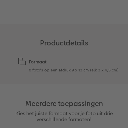
Ontwerpopties
Pasfoto's maken
Making Memories
Alle extra's
Uitleg over fotoformaten
Productdetails
Formaat
8 foto's op een afdruk 9 x 13 cm (elk 3 x 4,5 cm)
Meerdere toepassingen
Kies het juiste formaat voor je foto uit drie
verschillende formaten!