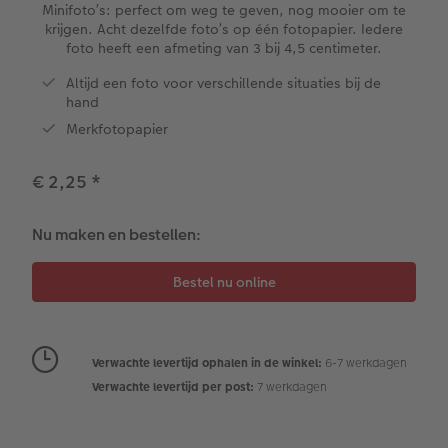
XXL Liggend
Mini retro prints
Foto op forex
Papiersoorten
Textiel
Trouwkaarten
Minifoto’s: perfect om weg te geven, nog mooier om te
 & App
krijgen. Acht dezelfde foto’s op één fotopapier. Iedere
foto heeft een afmeting van 3 bij 4,5 centimeter.
Compact Liggend
Square prints
Foto op hout
Fineline wandkalender
Fotomagneten
Babykaarten
rvice
Altijd een foto voor verschillende situaties bij de
hand
Compact Vierkant
Fine art prints
Foto op hexxas
Om op te schrijven
Dierencadeaus
Verjaardagskaarten
Merkfotopapier
Kids
Mini prints
Meerluik
Met designs
Telefoonhoesjes
Communiekaarten
€ 2,25
*
Papiersoorten
Foto in lijst
Alle extra's
Making Memories Wandkalenders
Fotogeschenkboxen
Alle thema's
Nu maken en bestellen:
Kaftsoorten
Premium poster
Alle extra's
Art prints
Met reliëfopdruk
Mogelijkheden
Fotosets
Reliëfopdruk
Fotostickers
Verwachte levertijd ophalen in de winkel:
6-7 werkdagen
Verwachte levertijd per post:
7 werkdagen
Extra's
Fotobox
Art Collection
Lijsten