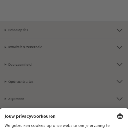
Betaalopties
Kwaliteit & zekerheid
Duurzaamheid
Opdrachtstatus
Algemeen
Assortiment