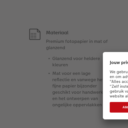
Materiaal
Premium fotopapier in mat of
glanzend
Glanzend voor heldere
kleuren
Mat voor een lage
reflectie en vanwege het
fijne papier bijzonder
geschikt voor handwerk
en het ontwerpen van
ongelijke oppervlakken