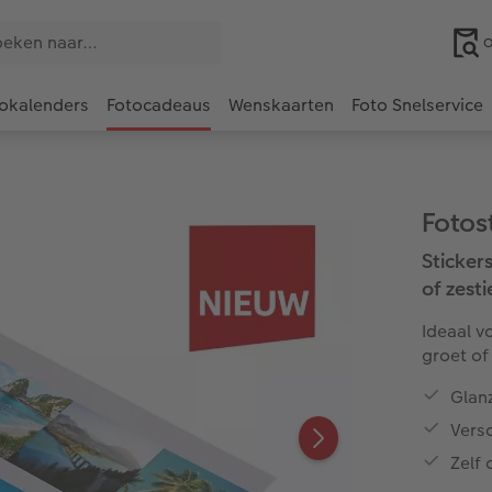
O
okalenders
Fotocadeaus
Wenskaarten
Foto Snelservice
Fotos
Stickers
of zesti
Ideaal v
groet of
Glan
Vers
Zelf 