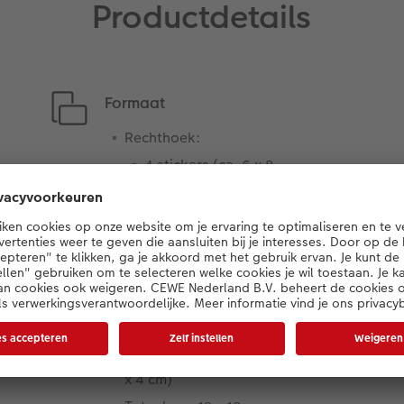
Productdetails
Formaat
Rechthoek:
4 stickers (ca. 6 x 8
cm)
8 stickers (ca. 4 x 6
cm)
16 stickers (ca. 3 x 4
cm)
Cirkel: 8 stickers (ca. 4 cm
diameter)
Vierkant: 8 stickers (ca. 4
x 4 cm)