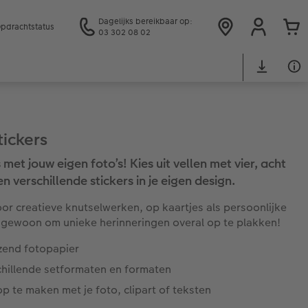
Dagelijks bereikbaar op:
pdrachtstatus
03 302 08 02
tickers
 met jouw eigen foto’s! Kies uit vellen met vier, acht
en verschillende stickers in je eigen design.
oor creatieve knutselwerken, op kaartjes als persoonlijke
 gewoon om unieke herinneringen overal op te plakken!
zend fotopapier
chillende setformaten en formaten
op te maken met je foto, clipart of teksten