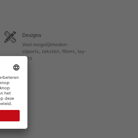
Designs
Veel mogelijkheden:
cliparts, teksten, filters, lay-
outs