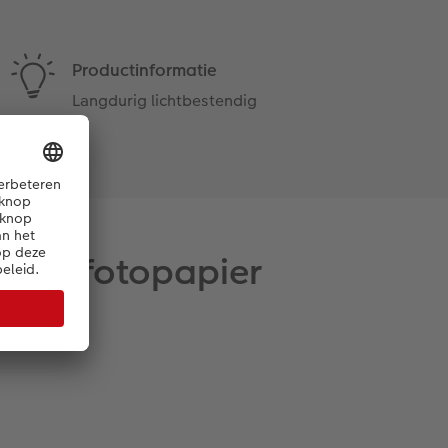
Productinformatie
Langdurig lichtbestendig
root fotopapier
straling