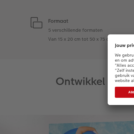
Formaat
5 verschillende formaten
Van 15 x 20 cm tot 50 x 75 cm
Ontwikkel bijz
Het gla