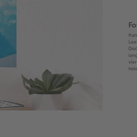
Fo
Kun
Laa
Doo
lan
vie
hel