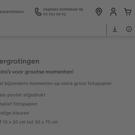
Dagelijks bereikbaar op:
pdrachtstatus
03 302 08 02
ergrotingen
oto’s voor grootse momenten!
l bijzondere momenten op extra groot fotopapier
als poster afgedrukt
tatief fotopapier
ndige kleuren
 15 x 20 cm tot 50 x 75 cm