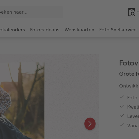
O
okalenders
Fotocadeaus
Wenskaarten
Foto Snelservice
Fotov
Grote f
Ontwikke
Foto 
Kwali
Leve
Vanaf