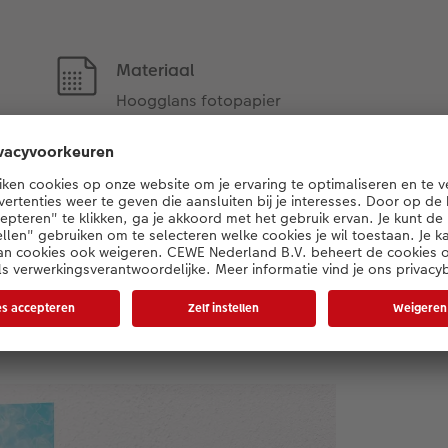
Materiaal
Hoogglans fotopapier
ondere momenten op extra g
nzende fotopapier geeft je foto’s extra uit