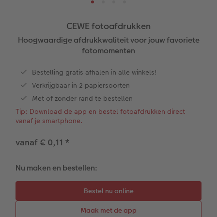
ice
XXL Staand
Retro prints
Galerijprint
Verjaardagskalenders
Kantoorartikelen
Kaart met insteekfoto
CEWE fotoafdrukken
XXL Liggend
Mini retro prints
Foto op forex
Papiersoorten
Textiel
Trouwkaarten
Hoogwaardige afdrukkwaliteit voor jouw favoriete
 & App
fotomomenten
Compact Liggend
Square prints
Foto op hout
Fineline wandkalender
Fotomagneten
Babykaarten
rvice
Bestelling gratis afhalen in alle winkels! ​
Compact Vierkant
Fine art prints
Foto op hexxas
Om op te schrijven
Dierencadeaus
Verjaardagskaarten
Verkrijgbaar in 2 papiersoorten
Met of zonder rand te bestellen​
Kids
Mini prints
Meerluik
Met designs
Telefoonhoesjes
Communiekaarten
Tip: Download de app en bestel fotoafdrukken direct
vanaf je smartphone.
Papiersoorten
Foto in lijst
Alle extra's
Making Memories Wandkalenders
Fotogeschenkboxen
Alle thema's
vanaf € 0,11
*
Kaftsoorten
Premium poster
Alle extra's
Art prints
Met reliëfopdruk
Nu maken en bestellen:
Mogelijkheden
Fotosets
Reliëfopdruk
Fotostickers