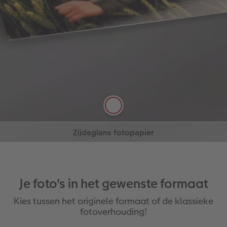
Hoogglans fotopapier
Expressieve foto's die onder je huid kruipen
Bestel online
Zijdeglans fotopapier
Veel details met een moderne uitstraling
Lees meer
Lees meer
Bestel online
Je foto's in het gewenste formaat
Kies tussen het originele formaat of de klassieke
fotoverhouding!