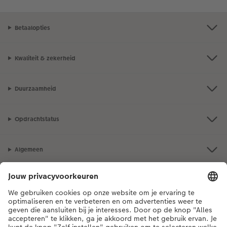
Betaalopties
Kwaliteit & zekerheid
Duurzaamheid
Opdrachtstatus
Algemeen
Assortiment
Als je een vraag hebt over een product of bestelling, bel ons dan gerust:
03 302 08 02
[ma - vr 9:00 tot 20:00 u | za 9:00 tot 17:00 u | zo 12:00 tot