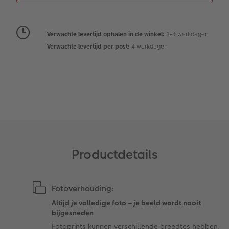
Extra's
Fotobox
Art Collection
Lijsten
Verwachte levertijd ophalen in de winkel:
3-4 werkdagen
Verwachte levertijd per post:
4 werkdagen
Ontwerpopties
Pasfoto's maken
Making Memories
Alle extra's
Uitleg over fotoformaten
Productdetails
Fotoverhouding:
Altijd je volledige foto – je beeld wordt nooit
bijgesneden
Fotoprints kunnen verschillende breedtes hebben.