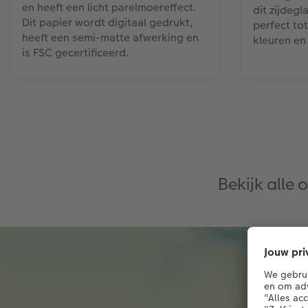
en heeft een licht parelmoereffect.
dit zijdegl
Dit papier wordt digitaal gedrukt,
perfect tot
heeft een semi-matte afwerking en
kleuren en
is FSC gecertificeerd.
Bekijk alle