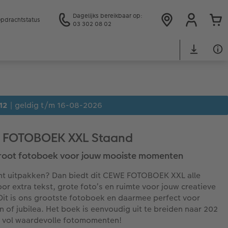
Dagelijks bereikbaar op:
pdrachtstatus
03 302 08 02
12
| geldig t/m 16-08-2026
 FOTOBOEK XXL Staand
root fotoboek voor jouw mooiste momenten
cht uitpakken? Dan biedt dit CEWE FOTOBOEK XXL alle
oor extra tekst, grote foto’s en ruimte voor jouw creatieve
Dit is ons grootste fotoboek en daarmee perfect voor
en of jubilea. Het boek is eenvoudig uit te breiden naar 202
 vol waardevolle fotomomenten!