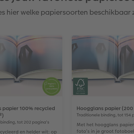
es hier welke papiersoorten beschikbaar z
s papier 100% recycled
Hoogglans papier (200
²)
Traditionele binding, tot 154 
 binding, tot 202 pagina's
Met het hoogglans papier
foto’s in je groot fotobo
ycleerd en helder wit: op