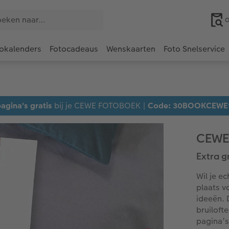
O
okalenders
Fotocadeaus
Wenskaarten
Foto Snelservice
agina's gratis
bij je CEWE FOTOBOEK |
Code: 30BOOKCEWE
CEWE
Extra g
Wil je e
plaats v
ideeën. 
bruiloft
pagina’s