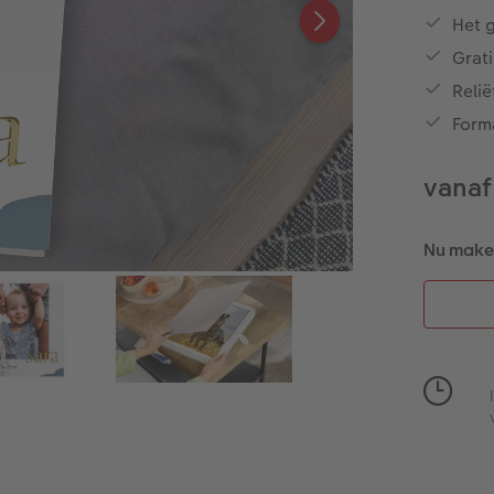
Het 
Grati
Reli
Form
vanaf
Nu maken