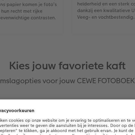
helderheid en een sterk c
ans papier komen je foto’s
dankzij een kwalitatieve 
 hun recht met rijke
Veeg- en vochtbestendig.
 evenwichtige contrasten.
Kies jouw favoriete kaft
 omslagopties voor jouw CEWE FOTOBOEK 