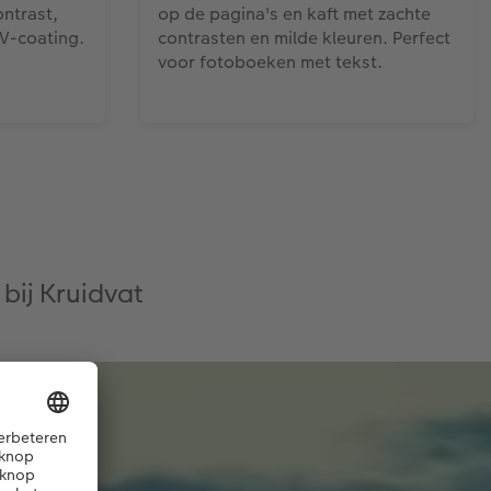
ontrast,
op de pagina's en kaft met zachte
UV-coating.
contrasten en milde kleuren. Perfect
voor fotoboeken met tekst.
bij Kruidvat