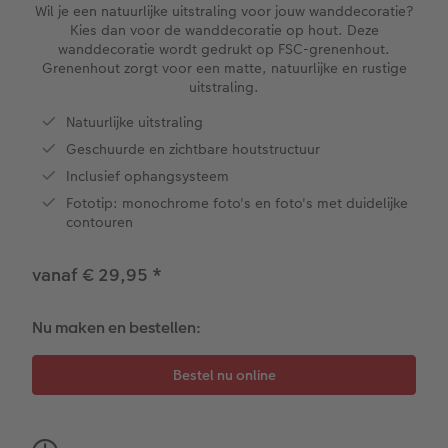
XXL Liggend
Mini retro prints
Foto op forex
Papiersoorten
Textiel
Trouwkaarten
Wil je een natuurlijke uitstraling voor jouw wanddecoratie?
 & App
Kies dan voor de wanddecoratie op hout. Deze
wanddecoratie wordt gedrukt op FSC-grenenhout.
Compact Liggend
Square prints
Fineline wandkalender
Fotomagneten
Babykaarten
Foto op hout
Grenenhout zorgt voor een matte, natuurlijke en rustige
rvice
uitstraling.
Compact Vierkant
Fine art prints
Foto op hexxas
Om op te schrijven
Dierencadeaus
Verjaardagskaarten
Natuurlijke uitstraling
Geschuurde en zichtbare houtstructuur
Kids
Mini prints
Meerluik
Met designs
Telefoonhoesjes
Communiekaarten
Inclusief ophangsysteem
Papiersoorten
Foto in lijst
Alle extra's
Making Memories Wandkalenders
Fotogeschenkboxen
Alle thema's
Fototip: monochrome foto's en foto's met duidelijke
contouren
Kaftsoorten
Premium poster
Alle extra's
Art prints
Met reliëfopdruk
vanaf € 29,95
*
Mogelijkheden
Fotosets
Nu maken en bestellen:
Reliëfopdruk
Fotostickers
Extra's
Fotobox
Art Collection
Lijsten