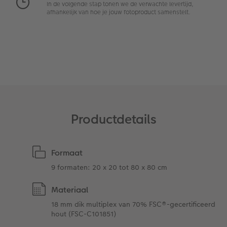
In de volgende stap tonen we de verwachte levertijd,
afhankelijk van hoe je jouw fotoproduct samenstelt.
Ontwerpopties
Pasfoto's maken
Making Memories
Alle extra's
Uitleg over fotoformaten
Productdetails
Formaat
9 formaten: 20 x 20 tot 80 x 80 cm
Materiaal
18 mm dik multiplex van 70% FSC®-gecertificeerd
hout (FSC-C101851)