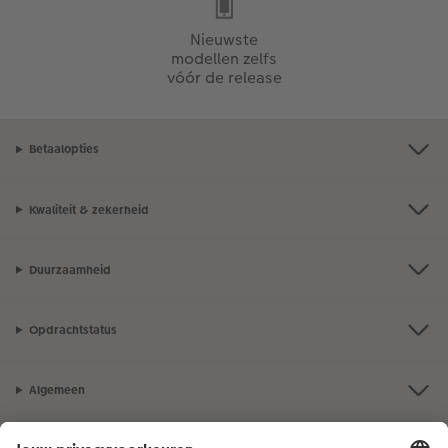
Nieuwste
modellen zelfs
vóór de release
Betaalopties
Kwaliteit & zekerheid
Duurzaamheid
Opdrachtstatus
Algemeen