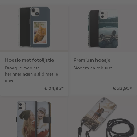
Extra's
Fotobox
Art Collection
Lijsten
Ontwerpopties
Pasfoto's maken
Making Memories
Alle extra's
Hoesje met fotolijstje
Premium hoesje
Uitleg over fotoformaten
Draag je mooiste
Modern en robuust.
herinneringen altijd met je
mee
€ 24,95
*
€ 33,95
*