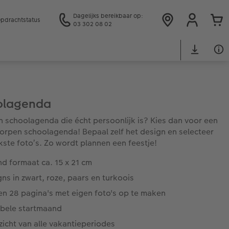
Dagelijks bereikbaar op:
pdrachtstatus
03 302 08 02
olagenda
en schoolagenda die écht persoonlijk is? Kies dan voor een
orpen schoolagenda! Bepaal zelf het design en selecteer
kste foto’s. Zo wordt plannen een feestje!
d formaat ca. 15 x 21 cm
ns in zwart, roze, paars en turkoois
en 28 pagina's met eigen foto's op te maken
abele startmaand
icht van alle vakantieperiodes