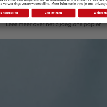
 over ons kwalitatieve papie
Lees meer over het zijdeglans papier