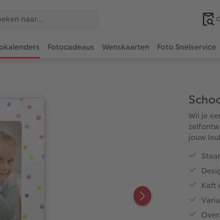
O
okalenders
Fotocadeaus
Wenskaarten
Foto Snelservice
Scho
Wil je e
zelfontw
jouw leu
Staan
Desig
Kaft 
Vari
Overz