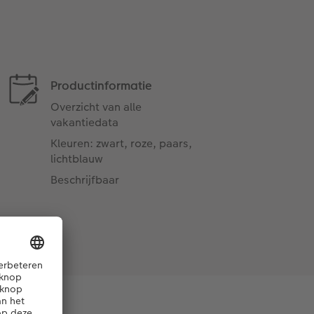
Productinformatie
Overzicht van alle
vakantiedata
Kleuren: zwart, roze, paars,
lichtblauw
Beschrijfbaar