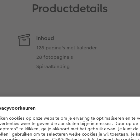
Productdetails
Inhoud
128 pagina's met kalender
28 fotopagina's
Spiraalbinding