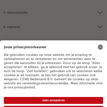
Opdrachtstatus
Algemeen
Assortiment
Als je een vraag hebt over een product of bestelling, bel ons dan gerust:
03 302 08 02
[ma - vr 9:00 tot 20:00 u | za 9:00 tot 17:00 u | zo 12:00 tot
16:00 u]
NL
|
FR
* Tenzij anders vermeld, zijn alle vermelde prijzen inclusief btw en exclusief
verwerkings- en verzendkosten.
Prijslijst
|
Algemene voorwaarden
|
Privacy
|
Toegankelijkheid