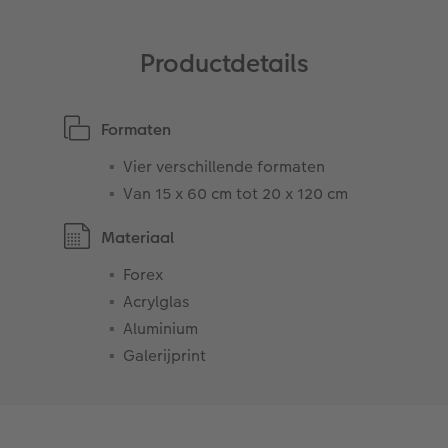
Ontwerpopties
Pasfoto's maken
Productdetails
Making Memories
Alle extra's
Formaten
Uitleg over fotoformaten
Vier verschillende formaten
Van 15 x 60 cm tot 20 x 120 cm
Materiaal
Forex
Acrylglas
Aluminium
Galerijprint