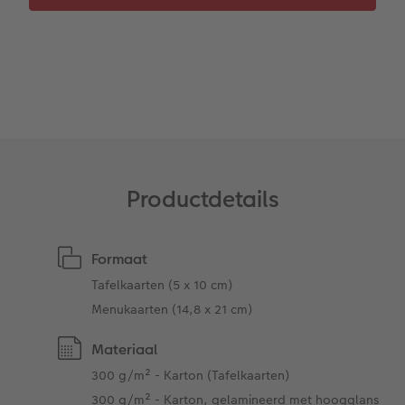
Ontwerpopties
Pasfoto's maken
Making Memories
Alle extra's
Uitleg over fotoformaten
Productdetails
Formaat
Tafelkaarten (5 x 10 cm)
Menukaarten (14,8 x 21 cm)
Materiaal
300 g/m² - Karton (Tafelkaarten)
300 g/m² - Karton, gelamineerd met hoogglans