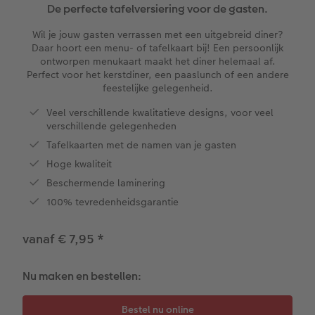
XXL Liggend
Mini retro prints
Foto op forex
Papiersoorten
Textiel
Trouwkaarten
De perfecte tafelversiering voor de gasten.
 & App
Wil je jouw gasten verrassen met een uitgebreid diner?
Compact Liggend
Square prints
Foto op hout
Fineline wandkalender
Fotomagneten
Babykaarten
Daar hoort een menu- of tafelkaart bij! Een persoonlijk
rvice
ontworpen menukaart maakt het diner helemaal af.
Compact Vierkant
Fine art prints
Foto op hexxas
Om op te schrijven
Dierencadeaus
Verjaardagskaarten
Perfect voor het kerstdiner, een paaslunch of een andere
feestelijke gelegenheid.
Kids
Mini prints
Meerluik
Met designs
Telefoonhoesjes
Communiekaarten
Veel verschillende kwalitatieve designs, voor veel
verschillende gelegenheden
Papiersoorten
Foto in lijst
Alle extra's
Making Memories Wandkalenders
Fotogeschenkboxen
Alle thema's
Tafelkaarten met de namen van je gasten
Hoge kwaliteit
Kaftsoorten
Premium poster
Alle extra's
Art prints
Met reliëfopdruk
Beschermende laminering
100% tevredenheidsgarantie
Mogelijkheden
Fotosets
vanaf € 7,95
*
Reliëfopdruk
Fotostickers
Extra's
Fotobox
Nu maken en bestellen:
Art Collection
Lijsten