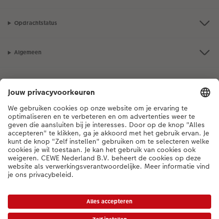
Opdrachtstatus
Algemeen
Assortiment
Als je een vraag hebt over een product of bestelling, bel ons dan gerust:
03 302 08 02
[ma - vr 9:00 tot 20:00 u | za 9:00 tot 17:00 u | zo 12:00 tot
16:00 u]
NL
|
FR
* Tenzij anders vermeld, zijn alle vermelde prijzen inclusief btw en exclusief
verwerkings- en verzendkosten.
Prijslijst
|
Algemene voorwaarden
|
Privacy
|
Toegankelijkheid