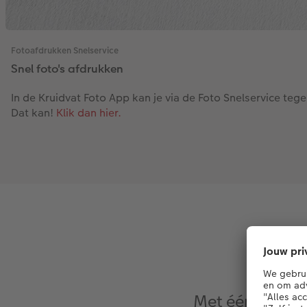
Fotoafdrukken Snelservice
Snel foto's afdrukken
In de Kruidvat Foto App kan je via de Foto Snelservice tege
Dat kan!
Klik dan hier.
Met één klik se