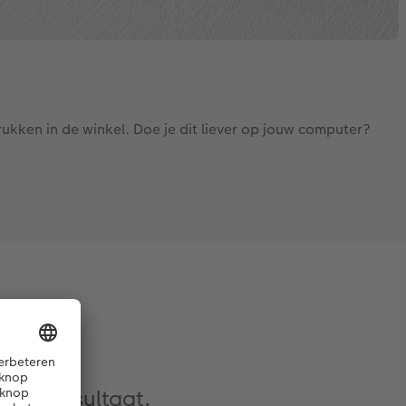
drukken in de winkel. Doe je dit liever op jouw computer?
 snel resultaat.