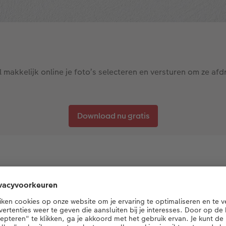
l makkelijk online je foto’s selecteren en versturen om ze af
Download nu gratis
Intelligente fotoselectie
lecteert de app je beste foto’s. Ideaal voor