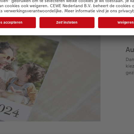
Au
Dan
kie
gez