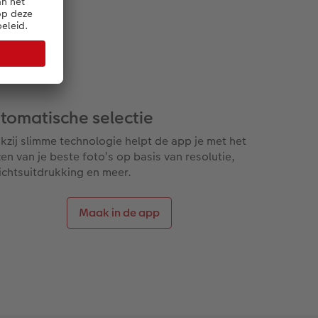
tomatische selectie
kzij slimme technologie helpt de app je met het
zen van je beste foto’s op basis van resolutie,
ichtsuitdrukking en meer.
Maak in de app