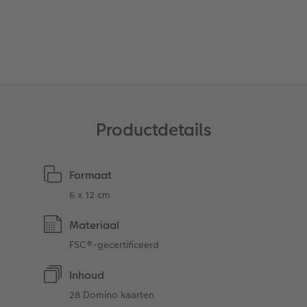
Ontwerpopties
Pasfoto's maken
Making Memories
Alle extra's
Uitleg over fotoformaten
Productdetails
Formaat
6 x 12 cm
Materiaal
FSC®-gecertificeerd
Inhoud
28 Domino kaarten