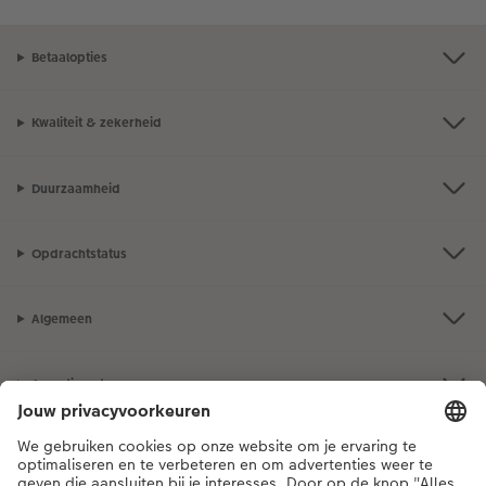
Betaalopties
Kwaliteit & zekerheid
Duurzaamheid
Opdrachtstatus
Algemeen
Assortiment
Als je een vraag hebt over een product of bestelling, bel ons dan gerust:
03 302 08 02
[ma - vr 9:00 tot 20:00 u | za 9:00 tot 17:00 u | zo 12:00 tot
16:00 u]