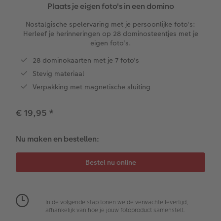
XXL Liggend
Mini retro prints
Foto op forex
Papiersoorten
Textiel
Trouwkaarten
Plaats je eigen foto's in een domino
 & App
Nostalgische spelervaring met je persoonlijke foto's:
Compact Liggend
Square prints
Foto op hout
Fineline wandkalender
Fotomagneten
Babykaarten
Herleef je herinneringen op 28 dominosteentjes met je
rvice
eigen foto's.
Compact Vierkant
Fine art prints
Foto op hexxas
Om op te schrijven
Dierencadeaus
Verjaardagskaarten
28 dominokaarten met je 7 foto's
Stevig materiaal
Kids
Mini prints
Meerluik
Met designs
Telefoonhoesjes
Communiekaarten
Verpakking met magnetische sluiting
Papiersoorten
Foto in lijst
Alle extra's
Making Memories Wandkalenders
Fotogeschenkboxen
Alle thema's
€ 19,95
*
Kaftsoorten
Premium poster
Alle extra's
Art prints
Met reliëfopdruk
Nu maken en bestellen:
Mogelijkheden
Fotosets
Reliëfopdruk
Fotostickers
Extra's
Fotobox
In de volgende stap tonen we de verwachte levertijd,
afhankelijk van hoe je jouw fotoproduct samenstelt.
Art Collection
Lijsten